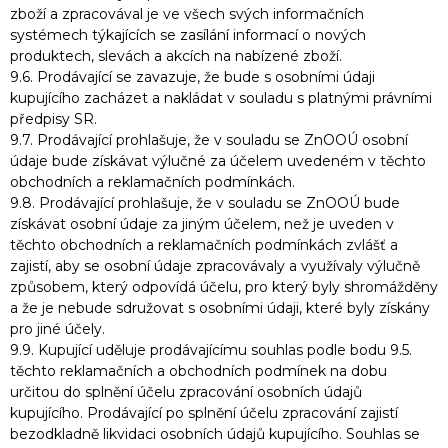
zboží a zpracovával je ve všech svých informačních
systémech týkajících se zasílání informací o nových
produktech, slevách a akcích na nabízené zboží.
9.6. Prodávající se zavazuje, že bude s osobními údaji
kupujícího zacházet a nakládat v souladu s platnými právními
předpisy SR.
9.7. Prodávající prohlašuje, že v souladu se ZnOOÚ osobní
údaje bude získávat výlučné za účelem uvedeném v těchto
obchodních a reklamačních podmínkách.
9.8. Prodávající prohlašuje, že v souladu se ZnOOÚ bude
získávat osobní údaje za jiným účelem, než je uveden v
těchto obchodních a reklamačních podmínkách zvlášť a
zajistí, aby se osobní údaje zpracovávaly a využívaly výlučně
způsobem, který odpovídá účelu, pro který byly shromážděny
a že je nebude sdružovat s osobními údaji, které byly získány
pro jiné účely.
9.9. Kupující uděluje prodávajícímu souhlas podle bodu 9.5.
těchto reklamačních a obchodních podmínek na dobu
určitou do splnění účelu zpracování osobních údajů
kupujícího. Prodávající po splnění účelu zpracování zajistí
bezodkladně likvidaci osobních údajů kupujícího. Souhlas se