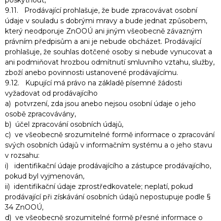
poskytnout,
9.11. Prodávající prohlašuje, že bude zpracovávat osobní
údaje v souladu s dobrými mravy a bude jednat způsobem,
který neodporuje ZnOOÚ ani jiným všeobecně závazným
právním předpisům a ani je nebude obcházet. Prodávající
prohlašuje, že souhlas dotčené osoby si nebude vynucovat a
ani podmiňovat hrozbou odmítnutí smluvního vztahu, služby,
zboží anebo povinnosti ustanovené prodávajícímu.
9.12. Kupující má právo na základě písemné žádosti
vyžadovat od prodávajícího
a) potvrzení, zda jsou anebo nejsou osobní údaje o jeho
osobě zpracovávány,
b) účel zpracování osobních údajů,
c) ve všeobecně srozumitelné formě informace o zpracování
svých osobních údajů v informačním systému a o jeho stavu
v rozsahu:
i) identifikační údaje prodávajícího a zástupce prodávajícího,
pokud byl vyjmenován,
ii) identifikační údaje zprostředkovatele; neplatí, pokud
prodávající při získávání osobních údajů nepostupuje podle §
34 ZnOOÚ,
d) ve všeobecně srozumitelné formě přesné informace o