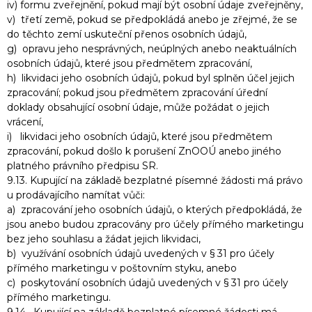
iv) formu zveřejnění, pokud mají být osobní údaje zveřejněny,
v) třetí země, pokud se předpokládá anebo je zřejmé, že se
do těchto zemí uskuteční přenos osobních údajů,
g) opravu jeho nesprávných, neúplných anebo neaktuálních
osobních údajů, které jsou předmětem zpracování,
h) likvidaci jeho osobních údajů, pokud byl splněn účel jejich
zpracování; pokud jsou předmětem zpracování úřední
doklady obsahující osobní údaje, může požádat o jejich
vrácení,
i) likvidaci jeho osobních údajů, které jsou předmětem
zpracování, pokud došlo k porušení ZnOOÚ anebo jiného
platného právního předpisu SR.
9.13. Kupující na základě bezplatné písemné žádosti má právo
u prodávajícího namítat vůči:
a) zpracování jeho osobních údajů, o kterých předpokládá, že
jsou anebo budou zpracovány pro účely přímého marketingu
bez jeho souhlasu a žádat jejich likvidaci,
b) využívání osobních údajů uvedených v § 31 pro účely
přímého marketingu v poštovním styku, anebo
c) poskytování osobních údajů uvedených v § 31 pro účely
přímého marketingu.