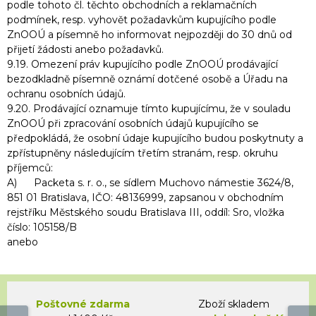
podle tohoto čl. těchto obchodních a reklamačních
podmínek, resp. vyhovět požadavkům kupujícího podle
ZnOOÚ a písemně ho informovat nejpozději do 30 dnů od
přijetí žádosti anebo požadavků.
9.19. Omezení práv kupujícího podle ZnOOÚ prodávající
bezodkladně písemně oznámí dotčené osobě a Úřadu na
ochranu osobních údajů.
9.20. Prodávající oznamuje tímto kupujícímu, že v souladu
ZnOOÚ při zpracování osobních údajů kupujícího se
předpokládá, že osobní údaje kupujícího budou poskytnuty a
zpřístupněny následujícím třetím stranám, resp. okruhu
příjemců:
A) Packeta s. r. o., se sídlem Muchovo námestie 3624/8,
851 01 Bratislava, IČO: 48136999, zapsanou v obchodním
rejstříku Městského soudu Bratislava III, oddíl: Sro, vložka
číslo: 105158/B
anebo
Poštovné zdarma
Zboží skladem