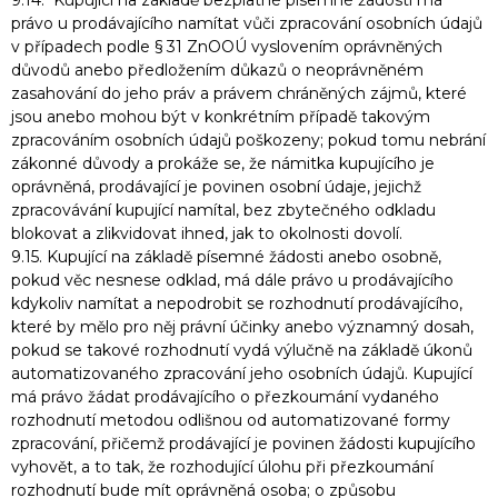
9.14. Kupující na základě bezplatné písemné žádosti má
právo u prodávajícího namítat vůči zpracování osobních údajů
v případech podle § 31 ZnOOÚ vyslovením oprávněných
důvodů anebo předložením důkazů o neoprávněném
zasahování do jeho práv a právem chráněných zájmů, které
jsou anebo mohou být v konkrétním případě takovým
zpracováním osobních údajů poškozeny; pokud tomu nebrání
zákonné důvody a prokáže se, že námitka kupujícího je
oprávněná, prodávající je povinen osobní údaje, jejichž
zpracovávání kupující namítal, bez zbytečného odkladu
blokovat a zlikvidovat ihned, jak to okolnosti dovolí.
9.15. Kupující na základě písemné žádosti anebo osobně,
pokud věc nesnese odklad, má dále právo u prodávajícího
kdykoliv namítat a nepodrobit se rozhodnutí prodávajícího,
které by mělo pro něj právní účinky anebo významný dosah,
pokud se takové rozhodnutí vydá výlučně na základě úkonů
automatizovaného zpracování jeho osobních údajů. Kupující
má právo žádat prodávajícího o přezkoumání vydaného
rozhodnutí metodou odlišnou od automatizované formy
zpracování, přičemž prodávající je povinen žádosti kupujícího
vyhovět, a to tak, že rozhodující úlohu při přezkoumání
rozhodnutí bude mít oprávněná osoba; o způsobu