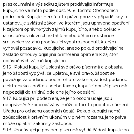
přezkoumání a výsledku zjištění prodávající informuje
kupujícího ve lhůtě podle odst. 9.18. těchto Obchodních
podmínek. Kupující nemá toto právo pouze v případě, kdy to
ustanovuje zvláštní zákon, ve kterém jsou upravena opatření
k zajištění oprávněných zájmů kupujícího, anebo pokud v
rámci předsmluvních vztahů anebo během existence
smluvních vztahů prodávající vydal rozhodnutí, kterým
vyhověl požadavku kupujícího, anebo pokud prodávající na
základě smlouvy přijal jiná přiměřená opatření k zajištění
oprávněných zájmů kupujícího.
9.16. Pokud kupující uplatní své právo písemně a z obsahu
jeho žádosti vyplývá, že uplatňuje své právo, žádost se
považuje za podanou podle tohoto zákona; žádost podanou
elektronickou poštou anebo faxem, kupující doručí písemně
nejpozději do tří dnů ode dne jejího odeslání.
9.17. Kupující při podezření, že jeho osobní údaje jsou
neoprávněně zpracovávány, může o tomto podat oznámení
Úřadu pro ochranu osobních údajů. Pokud kupující nemá
způsobilost k právním úkonům v plném rozsahu, jeho práva
může uplatnit zákonný zástupce.
9.18. Prodávající je povinen písemně vyřídit žádost kupujícího