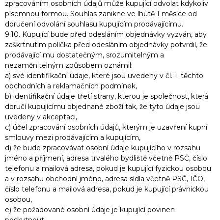
zpracováním osobních údajů může kupující odvolat kdykoliv
písemnou formou. Souhlas zanikne ve lhůtě 1 měsíce od
doručení odvolání souhlasu kupujícím prodávajícímu.
9.10. Kupující bude před odesláním objednávky vyzván, aby
zaškrtnutím políčka před odesláním objednávky potvrdil, že
prodávající mu dostatečným, srozumitelným a
nezaměnitelným způsobem oznámil:
a) své identifikační údaje, které jsou uvedeny v čl. 1. těchto
obchodních a reklamačních podmínek,
b) identifikační údaje třetí strany, kterou je společnost, která
doručí kupujícímu objednané zboží tak, že tyto údaje jsou
uvedeny v akceptaci,
c) účel zpracování osobních údajů, kterým je uzavření kupní
smlouvy mezi prodávajícím a kupujícím,
d) že bude zpracovávat osobní údaje kupujícího v rozsahu
jméno a příjmení, adresa trvalého bydliště včetně PSČ, číslo
telefonu a mailová adresa, pokud je kupující fyzickou osobou
a v rozsahu obchodní jméno, adresa sídla včetně PSČ, IČO,
číslo telefonu a mailová adresa, pokud je kupující právnickou
osobou,
e) že požadované osobní údaje je kupující povinen