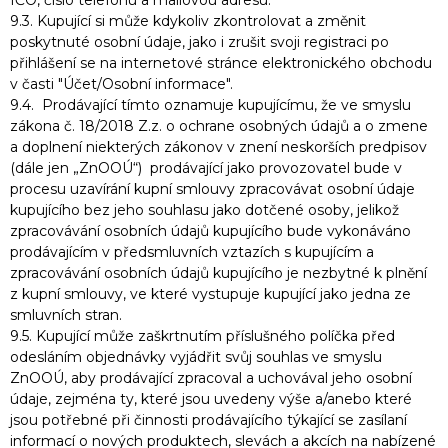
IČO, číslo telefonu a mailovou adresu.
9.3. Kupující si může kdykoliv zkontrolovat a změnit
poskytnuté osobní údaje, jako i zrušit svoji registraci po
přihlášení se na internetové stránce elektronického obchodu
v časti "Účet/Osobní informace".
9.4. Prodávající tímto oznamuje kupujícímu, že ve smyslu
zákona č. 18/2018 Z.z. o ochrane osobných údajů a o zmene
a doplnení niekterých zákonov v znení neskorších predpisov
(dále jen „ZnOOÚ“) prodávající jako provozovatel bude v
procesu uzavírání kupní smlouvy zpracovávat osobní údaje
kupujícího bez jeho souhlasu jako dotčené osoby, jelikož
zpracovávání osobních údajů kupujícího bude vykonáváno
prodávajícím v předsmluvních vztazích s kupujícím a
zpracovávání osobních údajů kupujícího je nezbytné k plnění
z kupní smlouvy, ve které vystupuje kupující jako jedna ze
smluvních stran.
9.5. Kupující může zaškrtnutím příslušného políčka před
odesláním objednávky vyjádřit svůj souhlas ve smyslu
ZnOOÚ, aby prodávající zpracoval a uchovával jeho osobní
údaje, zejména ty, které jsou uvedeny výše a/anebo které
jsou potřebné při činnosti prodávajícího týkající se zasílaní
informací o nových produktech, slevách a akcích na nabízené