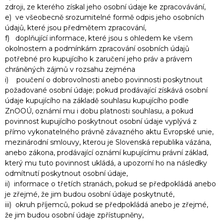
zdroji, ze kterého získal jeho osobní údaje ke zpracovávání,
e) ve všeobecně srozumitelné formě odpis jeho osobních
údajů, které jsou předmětem zpracování,
f) doplňující informace, které jsou s ohledem ke všem
okolnostem a podmínkám zpracování osobních údajů
potřebné pro kupujícího k zaručení jeho práv a právem
chráněných zájmů v rozsahu zejména
i) poučení o dobrovolnosti anebo povinnosti poskytnout
požadované osobní údaje; pokud prodávající získává osobní
údaje kupujícího na základě souhlasu kupujícího podle
ZnOOÚ, oznámí mu i dobu platnosti souhlasu, a pokud
povinnost kupujícího poskytnout osobní údaje vyplývá z
přímo vykonatelného právně závazného aktu Evropské unie,
mezinárodní smlouvy, kterou je Slovenská republika vázána,
anebo zákona, prodávající oznámí kupujícímu právní základ,
který mu tuto povinnost ukládá, a upozorní ho na následky
odmítnutí poskytnout osobní údaje,
ii) informace o třetích stranách, pokud se předpokládá anebo
je zřejmé, že jim budou osobní údaje poskytnuté,
iii) okruh příjemců, pokud se předpokládá anebo je zřejmé,
že jim budou osobní údaje zpřístupněny,