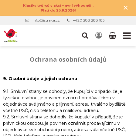
×
Klasiky tvůrců v akci – nyní výhodněji.
Platí do 23.8.2026!
info@istraka.cz
+420 288 288 185
Ochrana osobních údajů
9. Osobní údaje a jejich ochrana
9.1. Smluvní strany se dohodly, že kupující v případě, že je
fyzickou osobou, je povinen oznámit prodávajícímu v
objednávce své jméno a příjmení, adresu trvalého bydliště
včetně PSČ, číslo telefonu a mailovou adresu.
9.2. Smluvní strany se dohodly, že kupující v případě, že je
právnickou osobou, je povinen oznámit prodávajícímu v
objednávce své obchodní jméno, adresu sídla včetně PSČ,