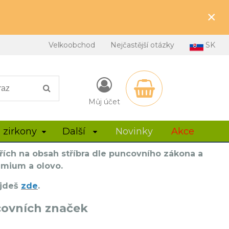
×
Velkoobchod
Nejčastější otázky
SK
Můj účet
 zirkony
Další
Novinky
Akce
řích na obsah stříbra dle puncovního zákona a
dmium a olovo.
ajdeš
zde
.
covních značek