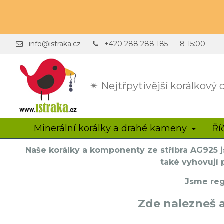
info@istraka.cz
+420 288 288 185
8-15:00
✴ Nejtřpytivější korálkový
Minerální korálky a drahé kameny
Ří
Naše korálky a komponenty ze stříbra AG925 j
také vyhovují
Jsme reg
Zde nalezneš 