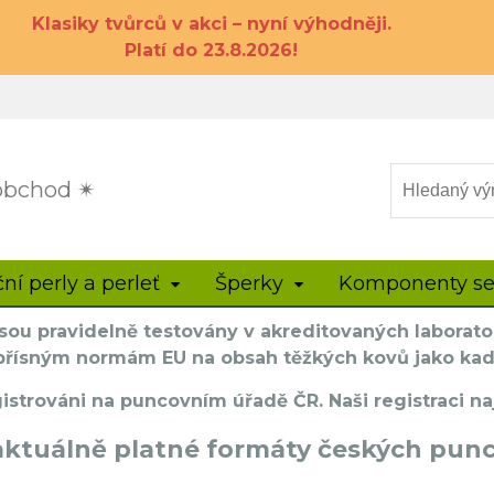
Klasiky tvůrců v akci – nyní výhodněji.
Platí do 23.8.2026!
 obchod ✴
ční perly a perleť
Šperky
Komponenty se
sou pravidelně testovány v akreditovaných laborato
 přísným normám EU na obsah těžkých kovů jako ka
istrováni na puncovním úřadě ČR. Naši registraci n
aktuálně platné formáty českých pun