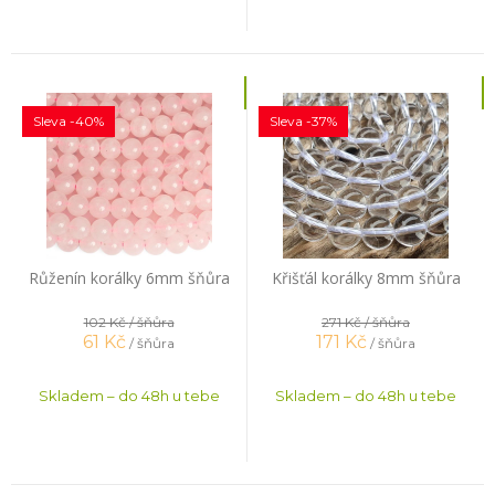
Sleva -40%
Sleva -37%
Růženín korálky 6mm šňůra
Křišťál korálky 8mm šňůra
102 Kč
/ šňůra
271 Kč
/ šňůra
61
Kč
171
Kč
/ šňůra
/ šňůra
Skladem – do 48h u tebe
Skladem – do 48h u tebe