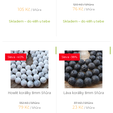
120 Kč
/ šňůra
76
Kč
105
Kč
/ šňůra
/ šňůra
Skladem – do 48h u tebe
Skladem – do 48h u tebe
Sleva -40%
Sleva -38%
Howlit korálky 8mm šňůra
Láva korálky 8mm šňůra
132 Kč
/ šňůra
37 Kč
/ šňůra
79
Kč
23
Kč
/ šňůra
/ šňůra