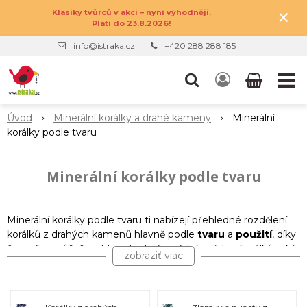
×
Klasiky tvůrců v akci – nyní výhodněji.
Platí do 23.8.2026!
info@istraka.cz
+420 288 288 185
Úvod
Minerální korálky a drahé kameny
Minerální
korálky podle tvaru
Minerální korálky podle tvaru
Minerální korálky podle tvaru ti nabízejí přehledné rozdělení
korálků z drahých kamenů hlavně podle
tvaru
a
použití
, díky
čemuž si můžeš rychle vybrat přesně takový typ korálků, jaký
zobraziť viac
potřebuješ pro svůj projekt. Najdeš tu nejoblíbenější tvary –
od klasických kuliček až po přívěsky a mezidíly.
Podkategorie jsou uspořádané tak, aby sis snadno vybral