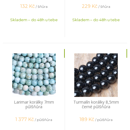
132
Kč
229
Kč
/ šňůra
/ šňůra
Skladem – do 48h u tebe
Skladem – do 48h u tebe
Larimar korálky 7mm
Turmalín korálky 8,5mm
půlšňůra
černé půlšňůra
1 377
Kč
189
Kč
/ půlšňůra
/ půlšňůra