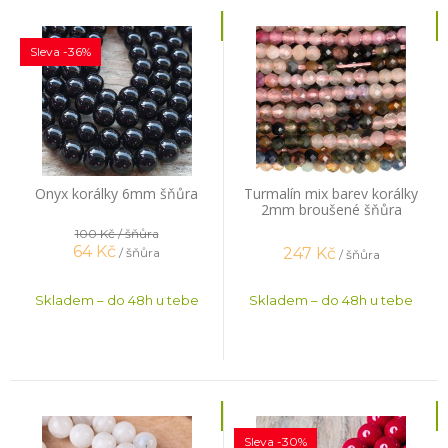
Sleva -36%
Onyx korálky 6mm šňůra
Turmalín mix barev korálky
2mm broušené šňůra
100 Kč
/ šňůra
64
Kč
247
Kč
/ šňůra
/ šňůra
Skladem – do 48h u tebe
Skladem – do 48h u tebe
Sleva -30%