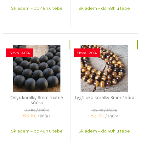
Skladem – do 48h u tebe
Skladem – do 48h u tebe
Sleva -40%
Sleva -20%
Onyx korálky 8mm matné
Tygří oko korálky 8mm šňůra
šňůra
139 Kč
/ šňůra
102 Kč
/ šňůra
83
Kč
82
Kč
/ šňůra
/ šňůra
Skladem – do 48h u tebe
Skladem – do 48h u tebe