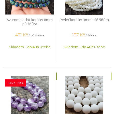
Azuromalachit korálky 8mm
Perleť korálky 3mm bílé šňůra
půlšňůra
431
Kč
137
Kč
/ půlšňůra
/ šňůra
Skladem – do 48h u tebe
Skladem – do 48h u tebe
Sleva -28%