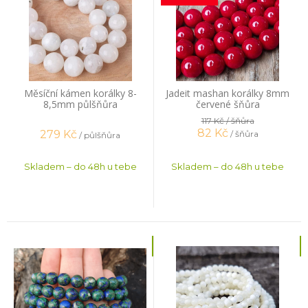
Měsíční kámen korálky 8-
Jadeit mashan korálky 8mm
8,5mm půlšňůra
červené šňůra
117 Kč
/ šňůra
82
Kč
279
Kč
/ šňůra
/ půlšňůra
Skladem – do 48h u tebe
Skladem – do 48h u tebe