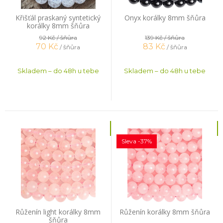
Křišťál praskaný syntetický
Onyx korálky 8mm šňůra
korálky 8mm šňůra
92 Kč
/ šňůra
139 Kč
/ šňůra
70
Kč
83
Kč
/ šňůra
/ šňůra
Skladem – do 48h u tebe
Skladem – do 48h u tebe
Sleva -37%
Růženín light korálky 8mm
Růženín korálky 8mm šňůra
šňůra