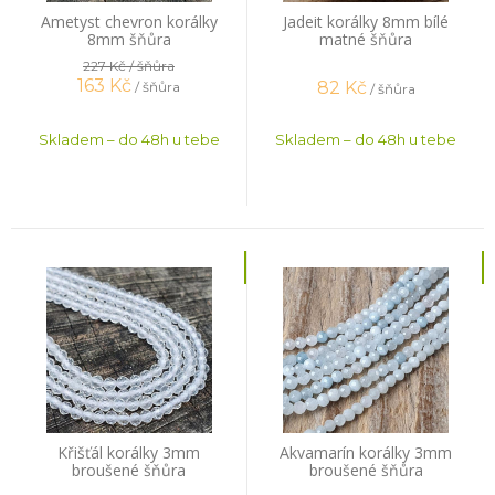
Ametyst chevron korálky
Jadeit korálky 8mm bílé
8mm šňůra
matné šňůra
227 Kč
/ šňůra
163
Kč
82
Kč
/ šňůra
/ šňůra
Skladem – do 48h u tebe
Skladem – do 48h u tebe
Křišťál korálky 3mm
Akvamarín korálky 3mm
broušené šňůra
broušené šňůra