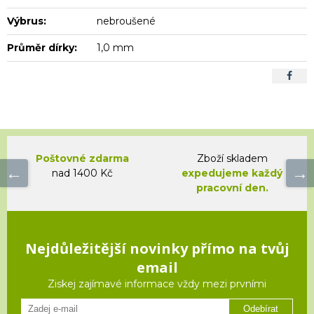
Výbrus:
nebroušené
Průměr dírky:
1,0 mm
Poštovné zdarma
Zboží skladem
nad 1400 Kč
expedujeme každý
pracovní den.
Nejdůležitější novinky přímo na tvůj
email
Ziskej zajímavé informace vždy mezi prvními
Odebírat