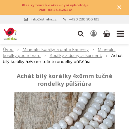
×
Klasiky tvůrců v akci – nyní výhodněji.
Platí do 23.8.2026!
info@istraka.cz
+420 288 288 185
Úvod
Minerální korálky a drahé kameny
Minerální
korálky podle tvaru
Korálky z drahých kamenů
Achát
bílý korálky 4x6mm tučné rondelky půlšňůra
Achát bílý korálky 4x6mm tučné
rondelky půlšňůra