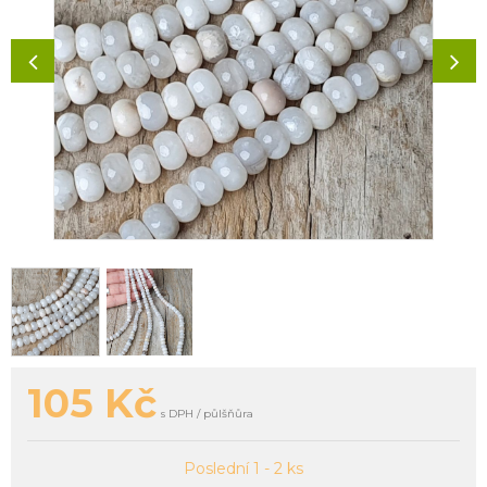
105
Kč
s DPH / půlšňůra
Poslední 1 - 2 ks