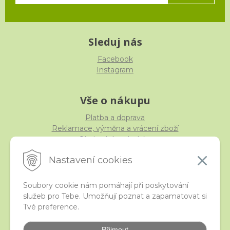
Sleduj nás
Facebook
Instagram
Vše o nákupu
Platba a doprava
Reklamace, výměna a vrácení zboží
Obchodní podmínky
Ochrana osobních údajů
Nastavení cookies
Soubory cookie nám pomáhají při poskytování
služeb pro Tebe. Umožňují poznat a zapamatovat si
iStraka
Tvé preference.
Kontakt
Velkoobchod
Přijmout