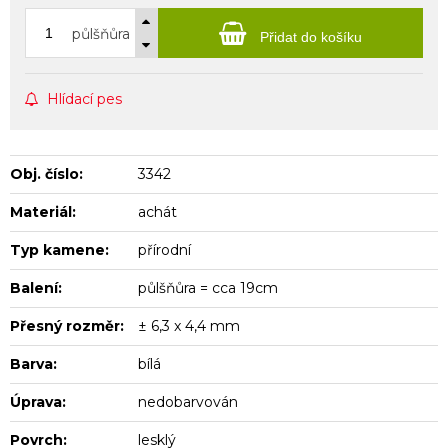
půlšňůra
Přidat do košíku
Hlídací pes
Obj. číslo:
3342
Materiál:
achát
Typ kamene:
přírodní
Balení:
půlšňůra = cca 19cm
Přesný rozměr:
± 6,3 x 4,4 mm
Barva:
bílá
Úprava:
nedobarvován
Povrch:
lesklý