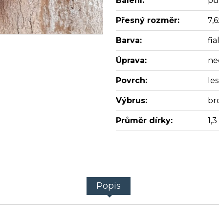
Balení:
pů
Přesný rozměr:
7,
Barva:
fia
Úprava:
ne
Povrch:
les
Výbrus:
br
Průměr dírky:
1,
Popis