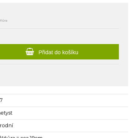
šňůra
Přidat do košíku
77
etyst
írodní