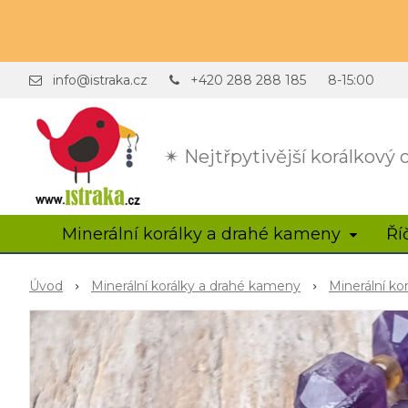
info@istraka.cz
+420 288 288 185
8-15:00
✴ Nejtřpytivější korálkový
Minerální korálky a drahé kameny
Ří
Úvod
Minerální korálky a drahé kameny
Minerální ko