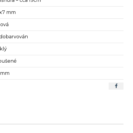
lšňůra = cca 19cm
6x7 mm
lová
dobarvován
klý
oušené
3 mm