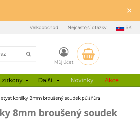
×
Velkoobchod
Nejčastější otázky
SK
Můj účet
 zirkony
Další
Novinky
Akce
etyst korálky 8mm broušený soudek půlšňůra
lky 8mm broušený soudek