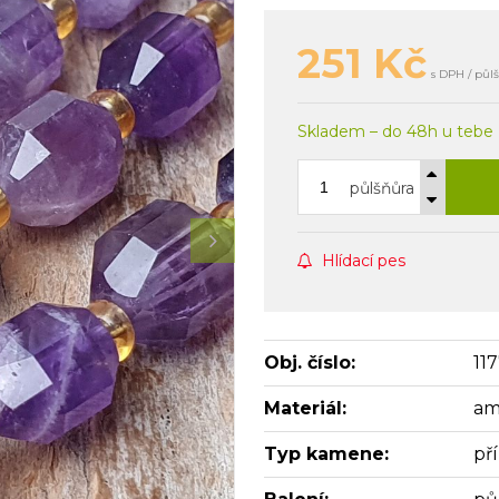
251
Kč
s DPH / půl
Skladem – do 48h u tebe
půlšňůra
Hlídací pes
Obj. číslo:
11
Materiál:
am
Typ kamene:
př