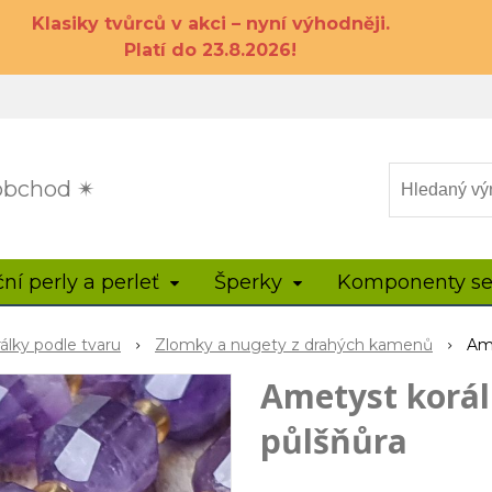
Klasiky tvůrců v akci – nyní výhodněji.
Platí do 23.8.2026!
 obchod ✴
ční perly a perleť
Šperky
Komponenty se
rálky podle tvaru
Zlomky a nugety z drahých kamenů
Am
Ametyst korá
půlšňůra