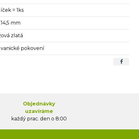
íček = 1ks
x14,5 mm
žová zlatá
lvanické pokovení
Objednávky
uzavíráme
každý prac. den o 8:00