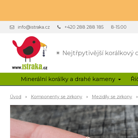
info@istraka.cz
+420 288 288 185
8-15:00
✴ Nejtřpytivější korálkový
Minerální korálky a drahé kameny
Ří
Úvod
Komponenty se zirkony
Mezidíly se zirkony