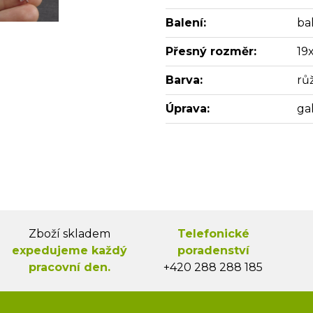
Balení:
bal
Přesný rozměr:
19
Barva:
rů
Úprava:
ga
Zboží skladem
Telefonické
expedujeme každý
poradenství
pracovní den.
+420 288 288 185