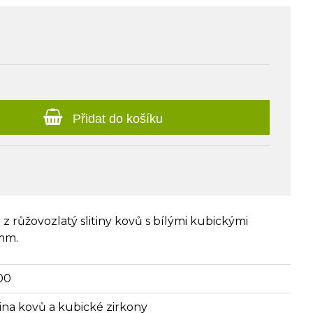
Přidat do košíku
 růžovozlatý slitiny kovů s bílými kubickými
 mm.
00
itina kovů a kubické zirkony