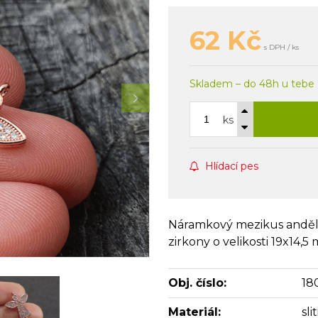
62
Kč
s DPH / ks
Skladem – do 48h u tebe
ks
Hlídací pes
Náramkový mezikus anděl z
zirkony o velikosti 19x14,5
Obj. číslo:
18
Materiál:
sl