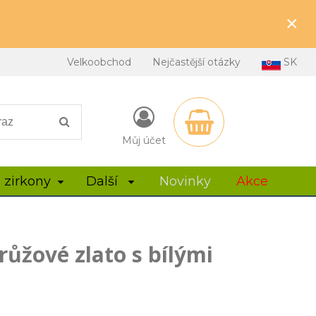
×
Velkoobchod
Nejčastější otázky
SK
Můj účet
 zirkony
Další
Novinky
Akce
růžové zlato s bílými