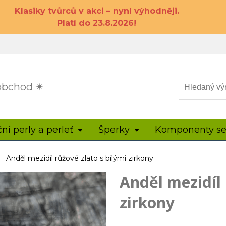
Klasiky tvůrců v akci – nyní výhodněji.
Platí do 23.8.2026!
 obchod ✴
ční perly a perleť
Šperky
Komponenty se
Anděl mezidíl růžové zlato s bílými zirkony
Anděl mezidíl 
zirkony