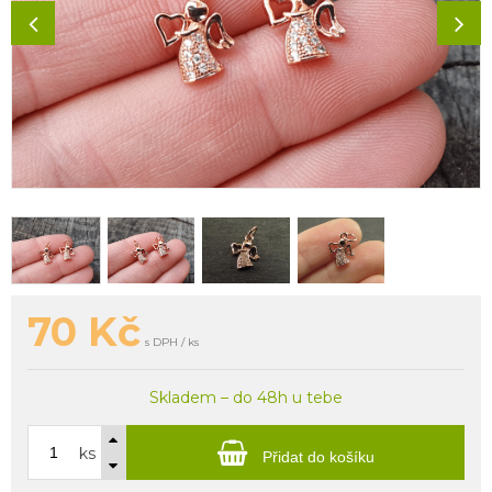
70
Kč
s DPH / ks
Skladem – do 48h u tebe
ks
Přidat do košíku