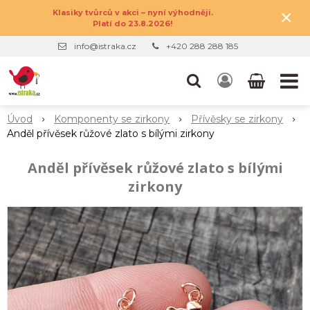
×
Klasiky tvůrců v akci – nyní výhodněji.
Platí do 23.8.2026!
info@istraka.cz
+420 288 288 185
Úvod
Komponenty se zirkony
Přívěsky se zirkony
Anděl přívěsek růžové zlato s bílými zirkony
Anděl přívěsek růžové zlato s bílými
zirkony