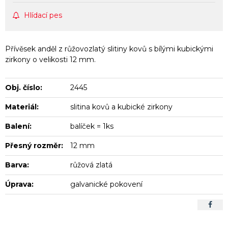
Hlídací pes
Přívěsek anděl z růžovozlatý slitiny kovů s bílými kubickými
zirkony o velikosti 12 mm.
Obj. číslo:
2445
Materiál:
slitina kovů a kubické zirkony
Balení:
balíček = 1ks
Přesný rozměr:
12 mm
Barva:
růžová zlatá
Úprava:
galvanické pokovení