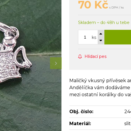
70
Kč
s DPH / ks
Skladem – do 48h u tebe
ks
Hlídací pes
Maličký vkusný přívěsek a
Andělíčka vám dodáváme s
mezi ostatní korálky do v
Obj. číslo:
24
Materiál:
sl