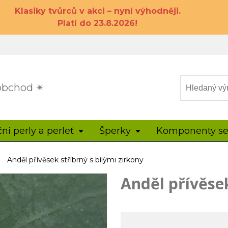
Klasiky tvůrců v akci – nyní výhodněji.
Platí do 23.8.2026!
 obchod ✴
ční perly a perleť
Šperky
Komponenty se
Anděl přívěsek stříbrný s bílými zirkony
Anděl přívěsek