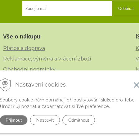
Odebírat
Vše o nákupu
i
Platba a doprava
K
Reklamace, výměna a vrácení zboží
V
Obchodní podmínky
N
Ochrana osobních údajů
Č
Nastavení cookies
Soubory cookie nám pomáhají při poskytování služeb pro Tebe.
Umožňují poznat a zapamatovat si Tvé preference.
ytivější korálky a polodrahokamy široko daleko •
NextShop
&
e-shop Pohoda C
Nastavit
Přijmout
Odmítnout