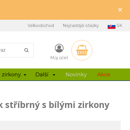
×
Velkoobchod
Nejčastější otázky
SK
Můj účet
 zirkony
Další
Novinky
Akce
 stříbrný s bílými zirkony