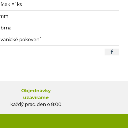
íček = 1ks
 mm
říbrná
lvanické pokovení
Objednávky
uzavíráme
každý prac. den o 8:00