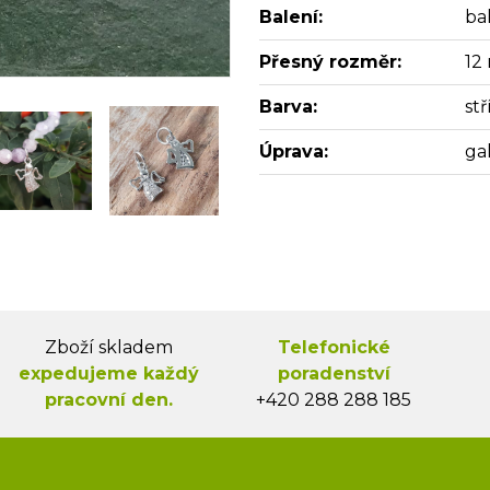
Balení:
bal
Přesný rozměr:
12
Barva:
st
Úprava:
ga
Zboží skladem
Telefonické
expedujeme každý
poradenství
pracovní den.
+420 288 288 185