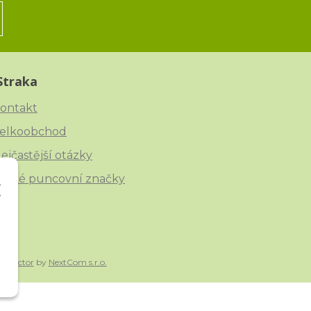
Straka
ontakt
elkoobchod
ejčastější otázky
eské puncovní značky
onnector
by
NextCom s.r.o.