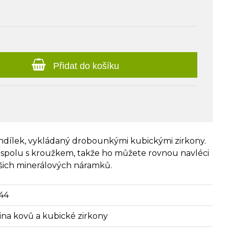
Přidat do košíku
ndílek, vykládaný drobounkými kubickými zirkony.
polu s kroužkem, takže ho můžete rovnou navléci
ašich minerálových náramků.
44
itina kovů a kubické zirkony