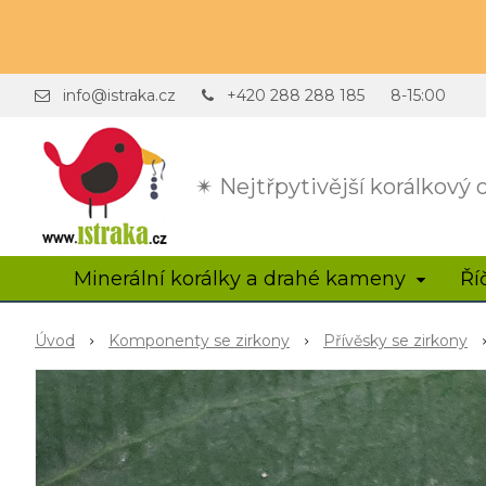
info@istraka.cz
+420 288 288 185
8-15:00
✴ Nejtřpytivější korálkový
Minerální korálky a drahé kameny
Ří
Úvod
Komponenty se zirkony
Přívěsky se zirkony