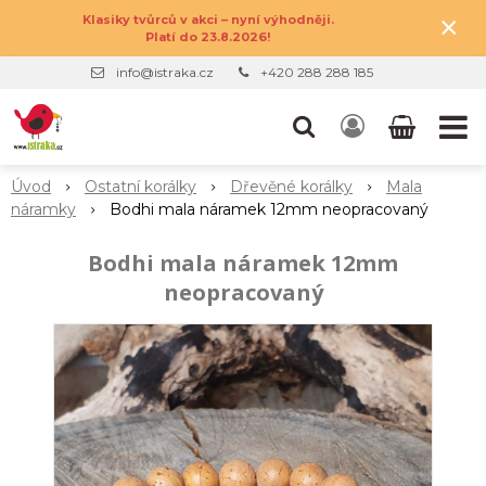
×
Klasiky tvůrců v akci – nyní výhodněji.
Platí do 23.8.2026!
info@istraka.cz
+420 288 288 185
Úvod
Ostatní korálky
Dřevěné korálky
Mala
náramky
Bodhi mala náramek 12mm neopracovaný
Bodhi mala náramek 12mm
neopracovaný