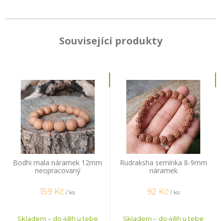
Související produkty
Bodhi mala náramek 12mm
Rudraksha semínka 8-9mm
neopracovaný
náramek
159
Kč
92
Kč
/ ks
/ ks
Skladem – do 48h u tebe
Skladem – do 48h u tebe