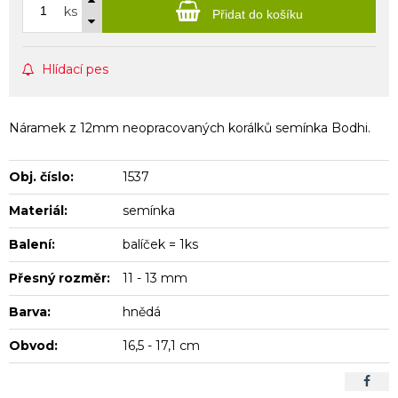
ks
Přidat do košíku
Hlídací pes
Náramek z 12mm neopracovaných korálků semínka Bodhi.
Obj. číslo:
1537
Materiál:
semínka
Balení:
balíček = 1ks
Přesný rozměr:
11 - 13 mm
Barva:
hnědá
Obvod:
16,5 - 17,1 cm