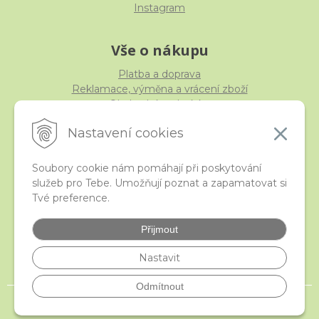
Instagram
Vše o nákupu
Platba a doprava
Reklamace, výměna a vrácení zboží
Obchodní podmínky
Ochrana osobních údajů
Nastavení cookies
Soubory cookie nám pomáhají při poskytování
služeb pro Tebe. Umožňují poznat a zapamatovat si
iStraka
Tvé preference.
Kontakt
Velkoobchod
Přijmout
Nejčastější otázky
České puncovní značky
Nastavit
Odmítnout
© 2026 istraka.cz - nejtřpytivější korálky a polodrahokamy široko daleko •
NextShop
&
e-shop Pohoda Connector
by
NextCom s.r.o.