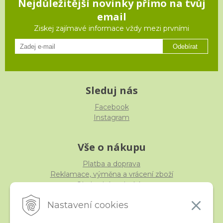
Nejdůležitější novinky přímo na tvůj
email
Ziskej zajímavé informace vždy mezi prvními
Odebírat
Sleduj nás
Facebook
Instagram
Vše o nákupu
Platba a doprava
Reklamace, výměna a vrácení zboží
Obchodní podmínky
Ochrana osobních údajů
Nastavení cookies