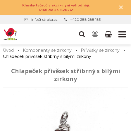
×
Klasiky tvůrců v akci – nyní výhodněji.
Platí do 23.8.2026!
info@istraka.cz
+420 288 288 185
Úvod
Komponenty se zirkony
Přívěsky se zirkony
Chlapeček přívěsek stříbrný s bílými zirkony
Chlapeček přívěsek stříbrný s bílými
zirkony