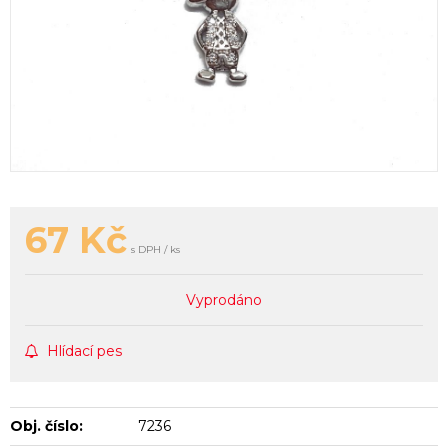
67
Kč
s DPH / ks
Vyprodáno
Hlídací pes
Obj. číslo:
7236