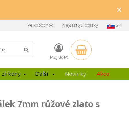
×
Velkoobchod
Nejčastější otázky
SK
Můj účet
 zirkony
Další
Novinky
Akce
álek 7mm růžové zlato s