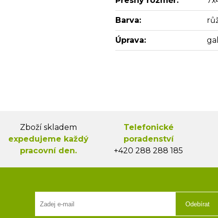
Přesný rozměr:
7x
Barva:
rů
Úprava:
ga
Zboží skladem
Telefonické
expedujeme každý
poradenství
pracovní den.
+420 288 288 185
Odebírat