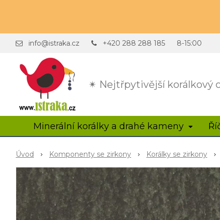
info@istraka.cz
+420 288 288 185
8-15:00
✴ Nejtřpytivější korálkový
Minerální korálky a drahé kameny
Ří
Úvod
Komponenty se zirkony
Korálky se zirkony