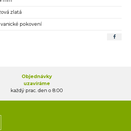
4 mm
žová zlatá
lvanické pokovení
Objednávky
uzavíráme
každý prac. den o 8:00