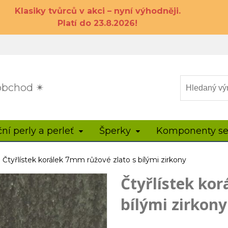
Klasiky tvůrců v akci – nyní výhodněji.
Platí do 23.8.2026!
 obchod ✴
ční perly a perleť
Šperky
Komponenty se
Čtyřlístek korálek 7mm růžové zlato s bílými zirkony
Čtyřlístek kor
bílými zirkony