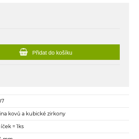
Přidat do košíku
07
itina kovů a kubické zirkony
íček = 1ks