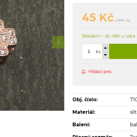
45
Kč
s DPH / ks
Skladem – do 48h u tebe
ks
Hlídací pes
Obj. číslo:
71
Materiál:
sl
Balení:
bal