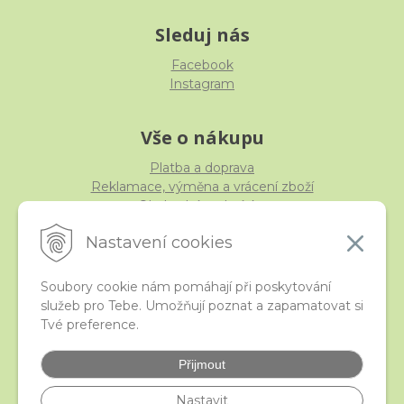
Sleduj nás
Facebook
Instagram
Vše o nákupu
Platba a doprava
Reklamace, výměna a vrácení zboží
Obchodní podmínky
Ochrana osobních údajů
Nastavení cookies
Soubory cookie nám pomáhají při poskytování
služeb pro Tebe. Umožňují poznat a zapamatovat si
iStraka
Tvé preference.
Kontakt
Velkoobchod
Přijmout
Nejčastější otázky
České puncovní značky
Nastavit