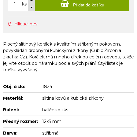
ks
Přidat do košíku
Hlídací pes
Plochý slitinový korálek s kvalitním stříbrným pokovem,
povykládán drobnými kubickými zirkony (Cubic Zirconia =
zkratka CZ). Korálek má mnoho dírek po celém obvodu, takže
jej víte otočit do náramku podle svých přání. Čtyřlístek je
trošku vyvýšený.
Obj. číslo:
1824
Materiál:
slitina kovů a kubické zirkony
Balení:
balíček = 1ks
Přesný rozměr:
12x3 mm
Barva:
stříbrná