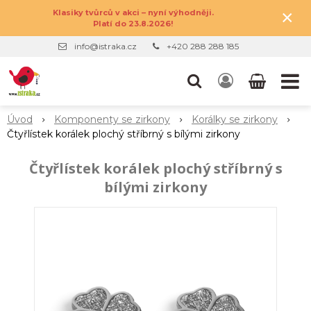
×
Klasiky tvůrců v akci – nyní výhodněji.
Platí do 23.8.2026!
info@istraka.cz
+420 288 288 185
Úvod
Komponenty se zirkony
Korálky se zirkony
Čtyřlístek korálek plochý stříbrný s bílými zirkony
Čtyřlístek korálek plochý stříbrný s
bílými zirkony