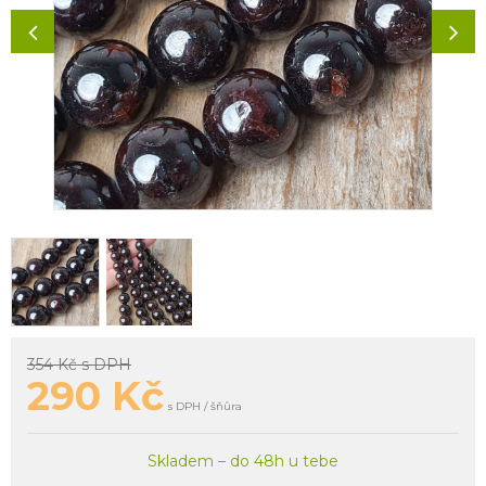
354 Kč
s DPH
290
Kč
s DPH / šňůra
Skladem – do 48h u tebe