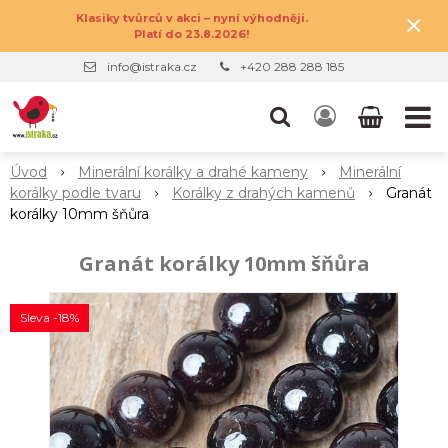
×
Klasiky tvůrců v akci – nyní výhodněji.
Platí do 23.8.2026!
info@istraka.cz
+420 288 288 185
Úvod
Minerální korálky a drahé kameny
Minerální
korálky podle tvaru
Korálky z drahých kamenů
Granát
korálky 10mm šňůra
Granát korálky 10mm šňůra
Sleva -18%