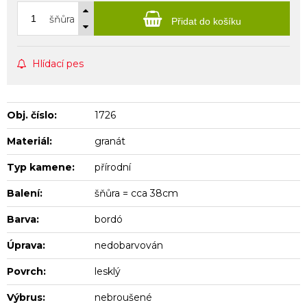
šňůra
Přidat do košíku
Hlídací pes
Obj. číslo:
1726
Materiál:
granát
Typ kamene:
přírodní
Balení:
šňůra = cca 38cm
Barva:
bordó
Úprava:
nedobarvován
Povrch:
lesklý
Výbrus:
nebroušené