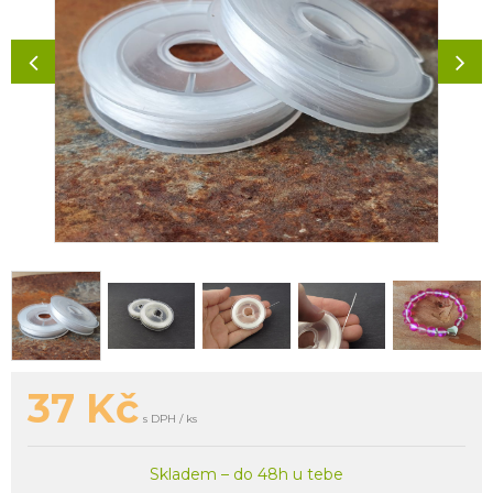
37
Kč
s DPH / ks
Skladem – do 48h u tebe