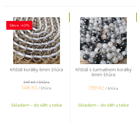
Sleva -40%
Křišťál korálky 6mm šňůra
Křišťál s turmalínem korálky
6mm šňůra
247 Kč
/ šňůra
148
Kč
199
Kč
/ šňůra
/ šňůra
Skladem – do 48h u tebe
Skladem – do 48h u tebe