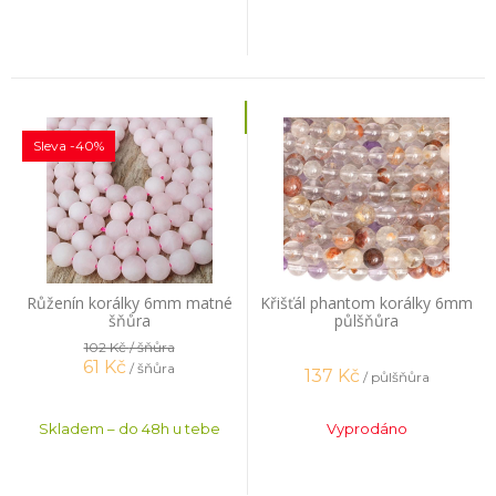
Sleva -40%
Růženín korálky 6mm matné
Křišťál phantom korálky 6mm
šňůra
půlšňůra
102 Kč
/ šňůra
61
Kč
/ šňůra
137
Kč
/ půlšňůra
Skladem – do 48h u tebe
Vyprodáno