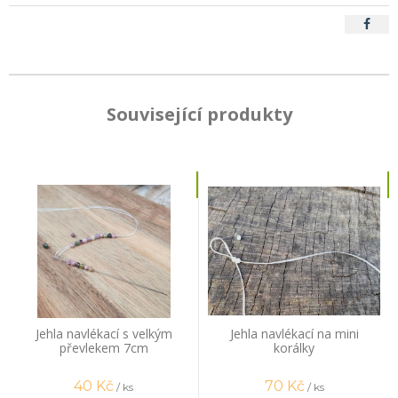
Související produkty
Jehla navlékací s velkým
Jehla navlékací na mini
převlekem 7cm
korálky
40
Kč
70
Kč
/ ks
/ ks