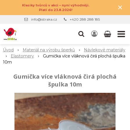
×
Klasiky tvůrců v akci – nyní výhodněji.
Platí do 23.8.2026!
info@istraka.cz
+420 288 288 185
Úvod
Materiál na výrobu šperků
Návlekové materiály
Elastomery
Gumička více vláknová čirá plochá špulka
10m
Gumička více vláknová čirá plochá
špulka 10m