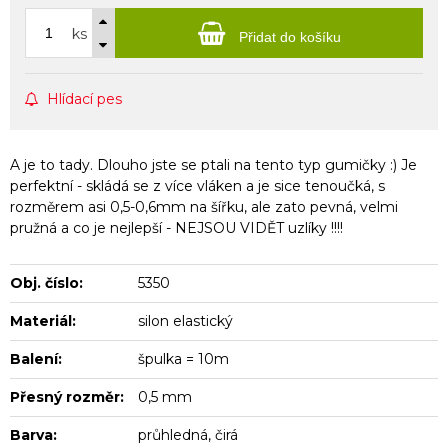
ks
Přidat do košíku
Hlídací pes
A je to tady. Dlouho jste se ptali na tento typ gumičky :) Je
perfektní - skládá se z více vláken a je sice tenoučká, s
rozměrem asi 0,5-0,6mm na šířku, ale zato pevná, velmi
pružná a co je nejlepší - NEJSOU VIDĚT uzlíky !!!!
Obj. číslo:
5350
Materiál:
silon elastický
Balení:
špulka = 10m
Přesný rozměr:
0,5 mm
Barva:
průhledná, čirá