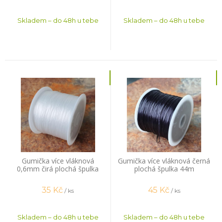
Skladem – do 48h u tebe
Skladem – do 48h u tebe
Gumička více vláknová
Gumička více vláknová černá
0,6mm čirá plochá špulka
plochá špulka 44m
44m
35
Kč
45
Kč
/ ks
/ ks
Skladem – do 48h u tebe
Skladem – do 48h u tebe