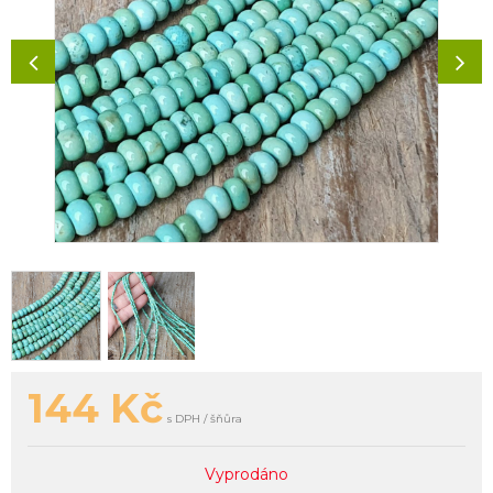
144
Kč
s DPH / šňůra
Vyprodáno