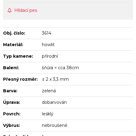
Hlídací pes
Obj. číslo:
3614
Materiál:
howlit
Typ kamene:
přírodní
Balení:
šňůra = cca 38cm
Přesný rozměr:
± 2 x 3,3 mm
Barva:
zelená
Úprava:
dobarvován
Povrch:
lesklý
Výbrus:
nebroušené