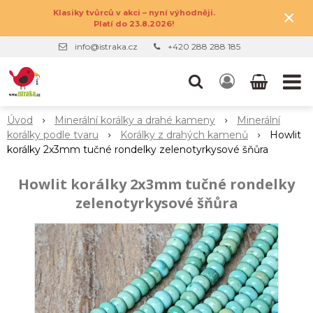
×
Klasiky tvůrců v akci – nyní výhodněji.
Platí do 23.8.2026!
info@istraka.cz
+420 288 288 185
Úvod
Minerální korálky a drahé kameny
Minerální
korálky podle tvaru
Korálky z drahých kamenů
Howlit
korálky 2x3mm tučné rondelky zelenotyrkysové šňůra
Howlit korálky 2x3mm tučné rondelky
zelenotyrkysové šňůra