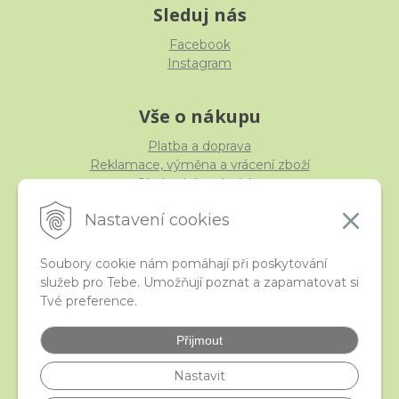
Sleduj nás
Facebook
Instagram
Vše o nákupu
Platba a doprava
Reklamace, výměna a vrácení zboží
Obchodní podmínky
Ochrana osobních údajů
Nastavení cookies
Soubory cookie nám pomáhají při poskytování
služeb pro Tebe. Umožňují poznat a zapamatovat si
iStraka
Tvé preference.
Kontakt
Velkoobchod
Přijmout
Nejčastější otázky
České puncovní značky
Nastavit