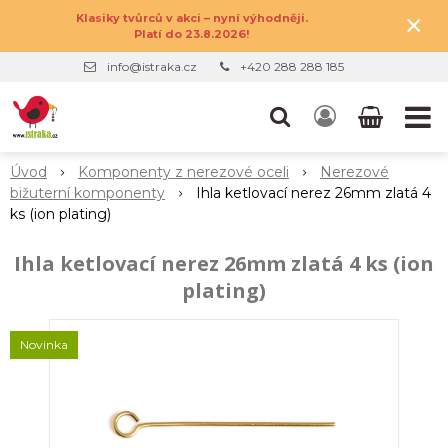
×
Klasiky tvůrců v akci – nyní výhodněji.
Platí do 23.8.2026!
info@istraka.cz
+420 288 288 185
Úvod
Komponenty z nerezové oceli
Nerezové
bižuterní komponenty
Ihla ketlovací nerez 26mm zlatá 4
ks (ion plating)
Ihla ketlovací nerez 26mm zlatá 4 ks (ion
plating)
Novinka