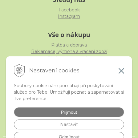
Facebook
Instagram
Vše o nákupu
Platba a doprava
Reklamace, výměna a vrácení zboží
Obchodní podmínky
Ochrana osobních údajů
Nastavení cookies
Soubory cookie nám pomáhají při poskytování
služeb pro Tebe. Umožňují poznat a zapamatovat si
iStraka
Tvé preference.
Kontakt
Velkoobchod
Přijmout
Nejčastější otázky
České puncovní značky
Nastavit
Odmítnout