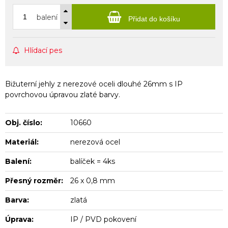
balení
Přidat do košíku
Hlídací pes
Bižuterní jehly z nerezové oceli dlouhé 26mm s IP
povrchovou úpravou zlaté barvy.
Obj. číslo:
10660
Materiál:
nerezová ocel
Balení:
balíček = 4ks
Přesný rozměr:
26 x 0,8 mm
Barva:
zlatá
Úprava:
IP / PVD pokovení