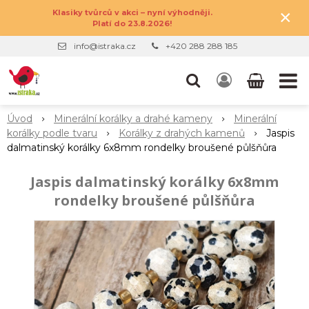
×
Klasiky tvůrců v akci – nyní výhodněji.
Platí do 23.8.2026!
info@istraka.cz
+420 288 288 185
Úvod
Minerální korálky a drahé kameny
Minerální
korálky podle tvaru
Korálky z drahých kamenů
Jaspis
dalmatinský korálky 6x8mm rondelky broušené půlšňůra
Jaspis dalmatinský korálky 6x8mm
rondelky broušené půlšňůra