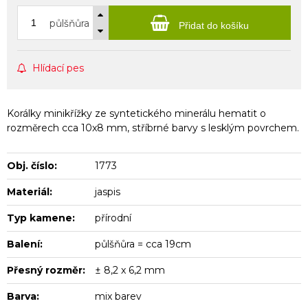
půlšňůra
Přidat do košíku
Hlídací pes
Korálky minikřížky ze syntetického minerálu hematit o
rozměrech cca 10x8 mm, stříbrné barvy s lesklým povrchem.
Obj. číslo:
1773
Materiál:
jaspis
Typ kamene:
přírodní
Balení:
půlšňůra = cca 19cm
Přesný rozměr:
± 8,2 x 6,2 mm
Barva:
mix barev