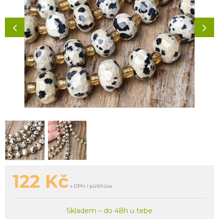
122
Kč
s DPH / půlšňůra
Skladem – do 48h u tebe