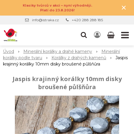
×
Klasiky tvůrců v akci – nyní výhodněji.
Platí do 23.8.2026!
info@istraka.cz
+420 288 288 185
Úvod
Minerální korálky a drahé kameny
Minerální
korálky podle tvaru
Korálky z drahých kamenů
Jaspis
krajinný korálky 10mm disky broušené půlšňůra
Jaspis krajinný korálky 10mm disky
broušené půlšňůra