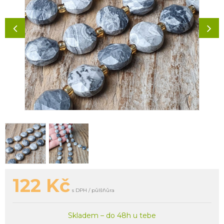
122
Kč
s DPH / půlšňůra
Skladem – do 48h u tebe