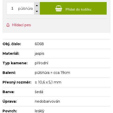
půlšňůra
Přidat do košíku
Hlídací pes
Obj. číslo:
6068
Materiál:
jaspis
Typ kamene:
přírodní
Balení:
půlšňůra = cca 19cm
Přesný rozměr:
± 10,6 x 5,1 mm
Barva:
šedá
Úprava:
nedobarvován
Povrch:
lesklý