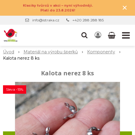
×
Klasiky tvůrců v akci – nyní výhodněji.
Platí do 23.8.2026!
info@istraka.cz
+420 288 288 185
Úvod
Materiál na výrobu šperků
Komponenty
Kalota nerez 8 ks
Kalota nerez 8 ks
Sleva -15%