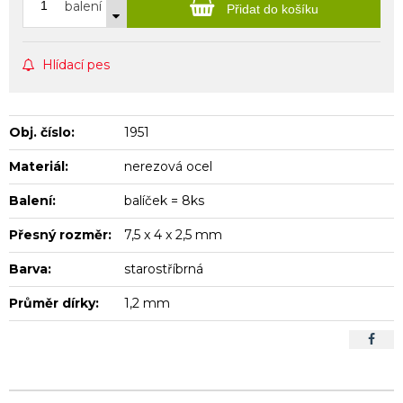
balení
Přidat do košíku
Hlídací pes
Obj. číslo:
1951
Materiál:
nerezová ocel
Balení:
balíček = 8ks
Přesný rozměr:
7,5 x 4 x 2,5 mm
Barva:
starostříbrná
Průměr dírky:
1,2 mm