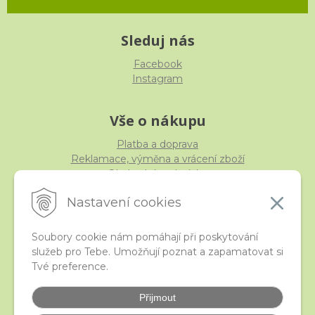
Sleduj nás
Facebook
Instagram
Vše o nákupu
Platba a doprava
Reklamace, výměna a vrácení zboží
Obchodní podmínky
Ochrana osobních údajů
Nastavení cookies
Soubory cookie nám pomáhají při poskytování
služeb pro Tebe. Umožňují poznat a zapamatovat si
iStraka
Tvé preference.
Kontakt
Velkoobchod
Přijmout
Nejčastější otázky