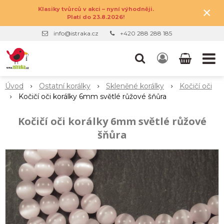
×
Klasiky tvůrců v akci – nyní výhodněji.
Platí do 23.8.2026!
info@istraka.cz
+420 288 288 185
Úvod
Ostatní korálky
Skleněné korálky
Kočičí oči
Kočičí oči korálky 6mm světlé růžové šňůra
Kočičí oči korálky 6mm světlé růžové
šňůra