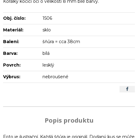
Korálky kočičí oči o velikosti 8 mm bílé barvy.
Obj. číslo:
1506
Materiál:
sklo
Balení:
šňůra = cca 38cm
Barva:
bílá
Povrch:
lesklý
Výbrus:
nebroušené
Popis produktu
Foto je ilustrační. Každá šňůra je originál. Dodaný kus se může