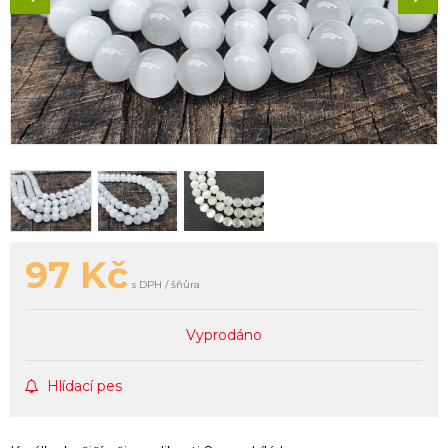
97
Kč
s DPH / šňůra
Vyprodáno
Hlídací pes