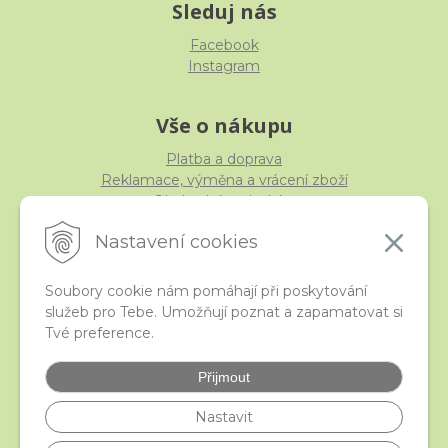
Sleduj nás
Facebook
Instagram
Vše o nákupu
Platba a doprava
Reklamace, výměna a vrácení zboží
Obchodní podmínky
Ochrana osobních údajů
Nastavení cookies
Soubory cookie nám pomáhají při poskytování
služeb pro Tebe. Umožňují poznat a zapamatovat si
iStraka
Tvé preference.
Kontakt
Velkoobchod
Přijmout
Nejčastější otázky
České puncovní značky
Nastavit