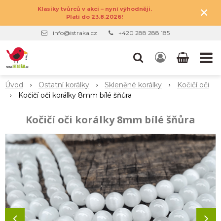
×
Klasiky tvůrců v akci – nyní výhodněji.
Platí do 23.8.2026!
info@istraka.cz
+420 288 288 185
Úvod
Ostatní korálky
Skleněné korálky
Kočičí oči
Kočičí oči korálky 8mm bílé šňůra
Kočičí oči korálky 8mm bílé šňůra