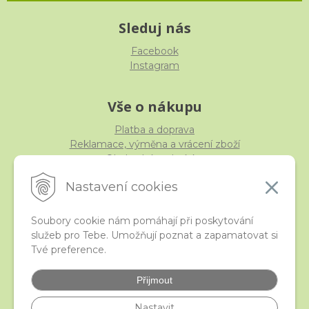
Sleduj nás
Facebook
Instagram
Vše o nákupu
Platba a doprava
Reklamace, výměna a vrácení zboží
Obchodní podmínky
Ochrana osobních údajů
Nastavení cookies
Soubory cookie nám pomáhají při poskytování
služeb pro Tebe. Umožňují poznat a zapamatovat si
iStraka
Tvé preference.
Kontakt
Velkoobchod
Přijmout
Nejčastější otázky
České puncovní značky
Nastavit