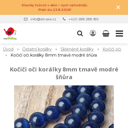
×
Klasiky tvůrců v akci – nyní výhodněji.
Platí do 23.8.2026!
info@istraka.cz
+420 288 288 185
Úvod
Ostatní korálky
Skleněné korálky
Kočičí oči
Kočičí oči korálky 8mm tmavě modré šňůra
Kočičí oči korálky 8mm tmavě modré
šňůra