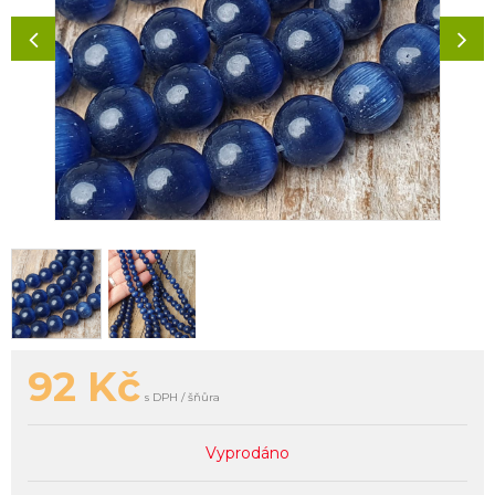
92
Kč
s DPH / šňůra
Vyprodáno