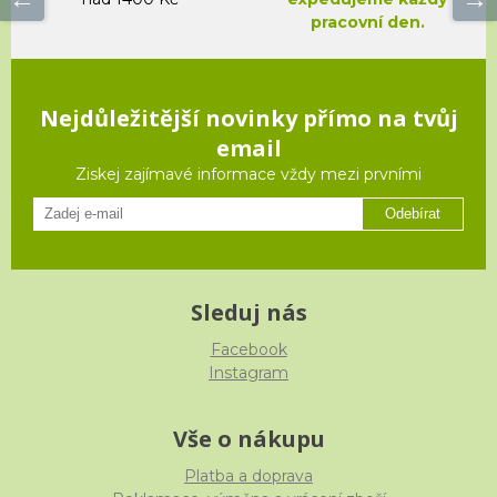
pracovní den.
Nejdůležitější novinky přímo na tvůj
email
Ziskej zajímavé informace vždy mezi prvními
Odebírat
Sleduj nás
Facebook
Instagram
Vše o nákupu
Platba a doprava