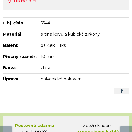
Hlídací pes
Obj. číslo:
5344
Materiál:
slitina kovů a kubické zirkony
Balení:
balíček = 1ks
Přesný rozměr:
10 mm
Barva:
zlatá
Úprava:
galvanické pokovení
Poštovné zdarma
Zboží skladem
nad 1400 Kč
expedujeme každý