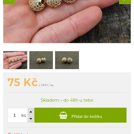
75
Kč
s DPH / ks
Skladem – do 48h u tebe
ks
Přidat do košíku