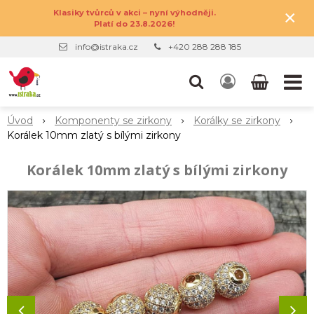
×
Klasiky tvůrců v akci – nyní výhodněji.
Platí do 23.8.2026!
info@istraka.cz
+420 288 288 185
Úvod
Komponenty se zirkony
Korálky se zirkony
Korálek 10mm zlatý s bílými zirkony
Korálek 10mm zlatý s bílými zirkony