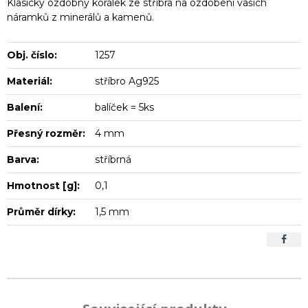
Klasický ozdobný korálek ze stříbra na ozdobení vašich
náramků z minerálů a kamenů.
Obj. číslo:
1257
Materiál:
stříbro Ag925
Balení:
balíček = 5ks
Přesný rozměr:
4 mm
Barva:
stříbrná
Hmotnost [g]:
0,1
Průměr dírky:
1,5 mm