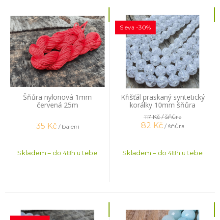
Sleva -30%
Šňůra nylonová 1mm
Křišťál praskaný syntetický
červená 25m
korálky 10mm šňůra
117 Kč
/ šňůra
82
Kč
35
Kč
/ šňůra
/ balení
Skladem – do 48h u tebe
Skladem – do 48h u tebe