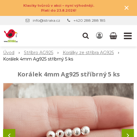
×
Klasiky tvůrců v akci – nyní výhodněji.
Platí do 23.8.2026!
info@istraka.cz
+420 288 288 185
Úvod
Stříbro AG925
Korálky ze stříbra AG925
Korálek 4mm Ag925 stříbrný 5 ks
Korálek 4mm Ag925 stříbrný 5 ks