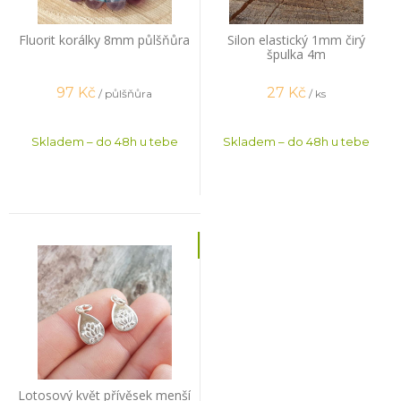
Fluorit korálky 8mm půlšňůra
Silon elastický 1mm čirý
špulka 4m
97
Kč
27
Kč
/ půlšňůra
/ ks
Skladem – do 48h u tebe
Skladem – do 48h u tebe
Lotosový květ přívěsek menší