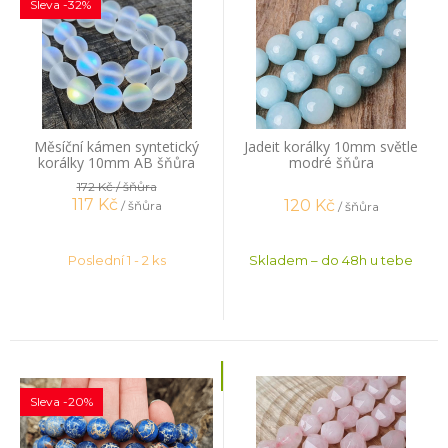
Sleva -32%
Měsíční kámen syntetický
Jadeit korálky 10mm světle
korálky 10mm AB šňůra
modré šňůra
172 Kč
/ šňůra
117
Kč
120
Kč
/ šňůra
/ šňůra
Poslední 1 - 2 ks
Skladem – do 48h u tebe
Sleva -20%