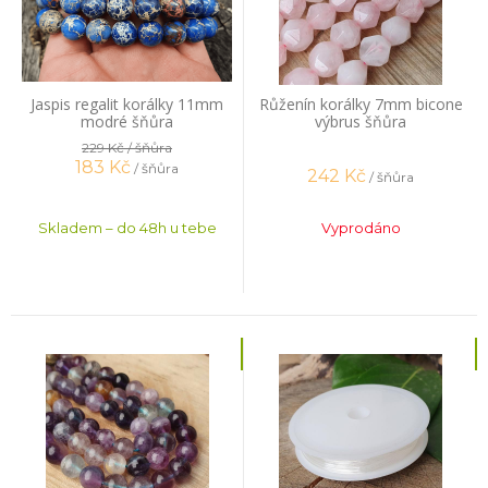
Jaspis regalit korálky 11mm
Růženín korálky 7mm bicone
modré šňůra
výbrus šňůra
229 Kč
/ šňůra
183
Kč
/ šňůra
242
Kč
/ šňůra
Skladem – do 48h u tebe
Vyprodáno