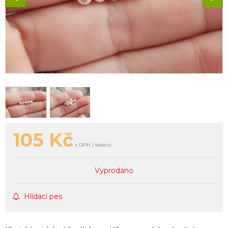
105
Kč
s DPH / balení
Vyprodáno
Hlídací pes