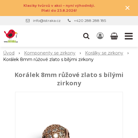
×
Klasiky tvůrců v akci – nyní výhodněji.
Platí do 23.8.2026!
info@istraka.cz
+420 288 288 185
Úvod
Komponenty se zirkony
Korálky se zirkony
Korálek 8mm růžové zlato s bílými zirkony
Korálek 8mm růžové zlato s bílými
zirkony