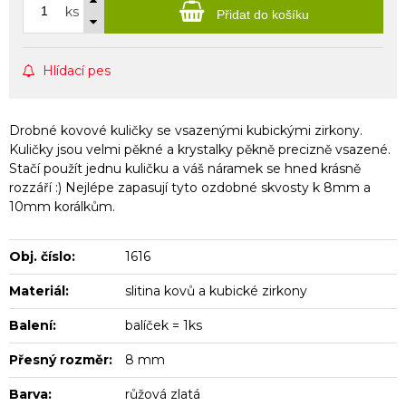
ks
Přidat do košíku
Hlídací pes
Drobné kovové kuličky se vsazenými kubickými zirkony.
Kuličky jsou velmi pěkné a krystalky pěkně precizně vsazené.
Stačí použít jednu kuličku a váš náramek se hned krásně
rozzáří :) Nejlépe zapasují tyto ozdobné skvosty k 8mm a
10mm korálkům.
Obj. číslo:
1616
Materiál:
slitina kovů a kubické zirkony
Balení:
balíček = 1ks
Přesný rozměr:
8 mm
Barva:
růžová zlatá