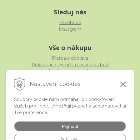
Sleduj nás
Facebook
Instagram
Vše o nákupu
Platba a doprava
Reklamace, výměna a vrácení zboží
Obchodní podmínky
Ochrana osobních údajů
Nastavení cookies
Soubory cookie nám pomáhají při poskytování
služeb pro Tebe. Umožňují poznat a zapamatovat si
iStraka
Tvé preference.
Kontakt
Velkoobchod
Přijmout
Nejčastější otázky
České puncovní značky
Nastavit