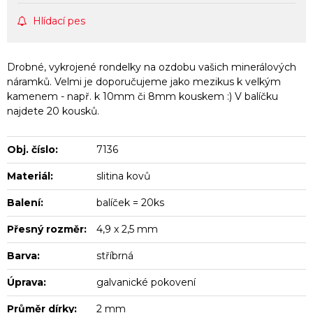
Hlídací pes
Drobné, vykrojené rondelky na ozdobu vašich minerálových
náramků. Velmi je doporučujeme jako mezikus k velkým
kamenem - např. k 10mm či 8mm kouskem :) V balíčku
najdete 20 kousků.
Obj. číslo:
7136
Materiál:
slitina kovů
Balení:
balíček = 20ks
Přesný rozměr:
4,9 x 2,5 mm
Barva:
stříbrná
Úprava:
galvanické pokovení
Průměr dírky:
2 mm