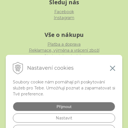
Sleduj nás
Facebook
Instagram
Vše o nákupu
Platba a doprava
Reklamace, výměna a vrácení zboží
Obchodní podmínky
Ochrana osobních údajů
Nastavení cookies
Soubory cookie nám pomáhají při poskytování
služeb pro Tebe. Umožňují poznat a zapamatovat si
iStraka
Tvé preference.
Kontakt
Velkoobchod
Přijmout
Nejčastější otázky
České puncovní značky
Nastavit