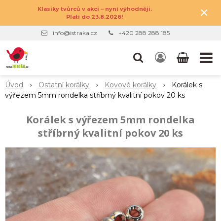
×
Klasiky tvůrců v akci – nyní výhodněji.
Platí do 23.8.2026!
info@istraka.cz
+420 288 288 185
Úvod
Ostatní korálky
Kovové korálky
Korálek s
výřezem 5mm rondelka stříbrný kvalitní pokov 20 ks
Korálek s výřezem 5mm rondelka
stříbrný kvalitní pokov 20 ks