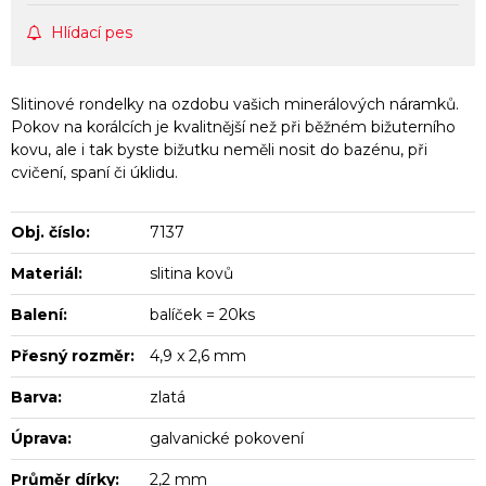
Hlídací pes
Slitinové rondelky na ozdobu vašich minerálových náramků.
Pokov na korálcích je kvalitnější než při běžném bižuterního
kovu, ale i tak byste bižutku neměli nosit do bazénu, při
cvičení, spaní či úklidu.
Obj. číslo:
7137
Materiál:
slitina kovů
Balení:
balíček = 20ks
Přesný rozměr:
4,9 x 2,6 mm
Barva:
zlatá
Úprava:
galvanické pokovení
Průměr dírky:
2,2 mm