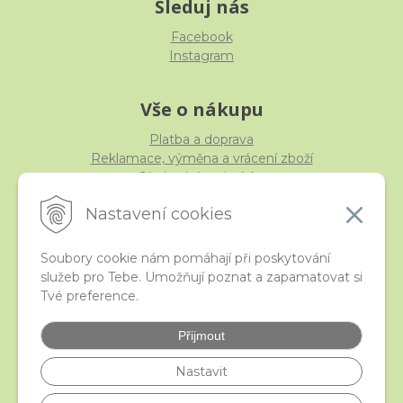
Sleduj nás
Facebook
Instagram
Vše o nákupu
Platba a doprava
Reklamace, výměna a vrácení zboží
Obchodní podmínky
Ochrana osobních údajů
Nastavení cookies
Soubory cookie nám pomáhají při poskytování
služeb pro Tebe. Umožňují poznat a zapamatovat si
iStraka
Tvé preference.
Kontakt
Velkoobchod
Přijmout
Nejčastější otázky
České puncovní značky
Nastavit