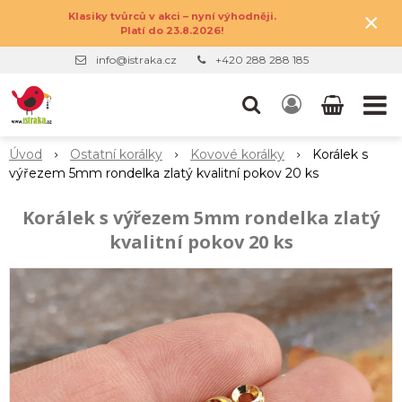
×
Klasiky tvůrců v akci – nyní výhodněji.
Platí do 23.8.2026!
info@istraka.cz
+420 288 288 185
Úvod
Ostatní korálky
Kovové korálky
Korálek s
výřezem 5mm rondelka zlatý kvalitní pokov 20 ks
Korálek s výřezem 5mm rondelka zlatý
kvalitní pokov 20 ks