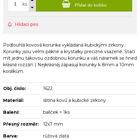
ks
Přidat do košíku
Hlídací pes
Podlouhlá kovová korunka vykládaná kubickými zirkony.
Korunky jsou velmi pěkné a krystalky precizně vsazené. Stačí
mít jednu takovou ozdobnou korunku a váš náramek se hned
krásně rozzáří :) Nejkrásněj zápasují korunky k 8mm a 10mm
korálkům.
Obj. číslo:
1622
Materiál:
slitina kovů a kubické zirkony
Balení:
balíček = 1ks
Přesný rozměr:
12x7 mm
Barva:
růžová zlatá