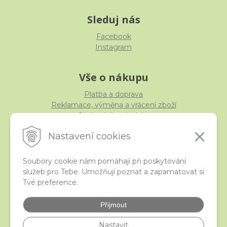
Sleduj nás
Facebook
Instagram
Vše o nákupu
Platba a doprava
Reklamace, výměna a vrácení zboží
Obchodní podmínky
Ochrana osobních údajů
Nastavení cookies
Soubory cookie nám pomáhají při poskytování
služeb pro Tebe. Umožňují poznat a zapamatovat si
iStraka
Tvé preference.
Kontakt
Velkoobchod
Přijmout
Nejčastější otázky
České puncovní značky
Nastavit