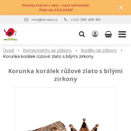
×
Klasiky tvůrců v akci – nyní výhodněji.
Platí do 23.8.2026!
info@istraka.cz
+420 288 288 185
Úvod
Komponenty se zirkony
Korálky se zirkony
Korunka korálek růžové zlato s bílými zirkony
Korunka korálek růžové zlato s bílými
zirkony