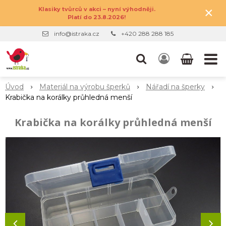
×
Klasiky tvůrců v akci – nyní výhodněji.
Platí do 23.8.2026!
info@istraka.cz
+420 288 288 185
Úvod
Materiál na výrobu šperků
Nářadí na šperky
Krabička na korálky průhledná menší
Krabička na korálky průhledná menší