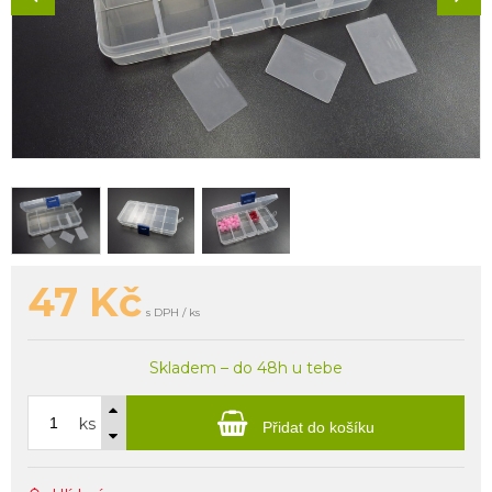
47
Kč
s DPH / ks
Skladem – do 48h u tebe
ks
Přidat do košíku