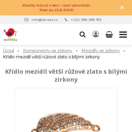
×
Klasiky tvůrců v akci – nyní výhodněji.
Platí do 23.8.2026!
info@istraka.cz
+420 288 288 185
Úvod
Komponenty se zirkony
Mezidíly se zirkony
Křídlo mezidíl větší růžové zlato s bílými zirkony
Křídlo mezidíl větší růžové zlato s bílými
zirkony