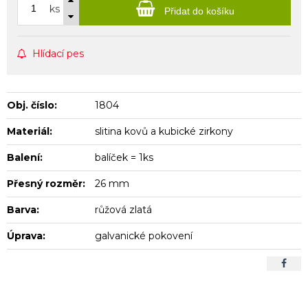
ks
Přidat do košíku
Hlídací pes
Obj. číslo:
1804
Materiál:
slitina kovů a kubické zirkony
Balení:
balíček = 1ks
Přesný rozměr:
26 mm
Barva:
růžová zlatá
Úprava:
galvanické pokovení