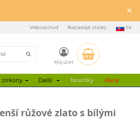
×
Velkoobchod
Nejčastější otázky
SK
Můj účet
 zirkony
Další
Novinky
Akce
enší růžové zlato s bílými