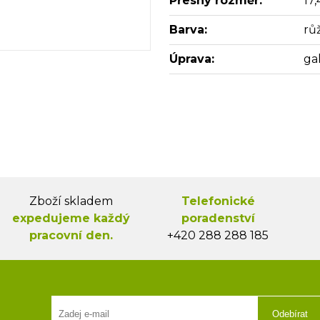
Přesný rozměr:
17,
Barva:
rů
Úprava:
ga
Zboží skladem
Telefonické
expedujeme každý
poradenství
pracovní den.
+420 288 288 185
Odebírat