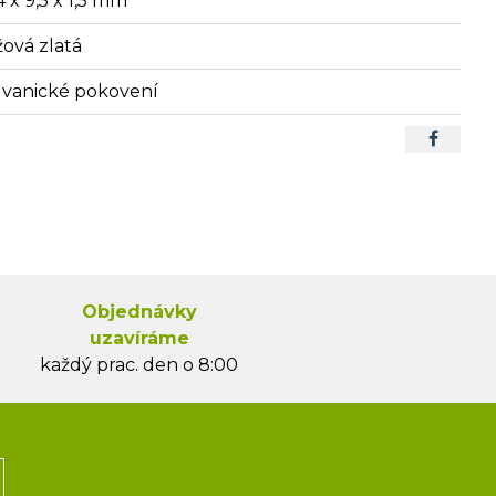
4 x 9,5 x 1,5 mm
žová zlatá
lvanické pokovení
Objednávky
uzavíráme
každý prac. den o 8:00