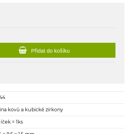
Přidat do košíku
44
itina kovů a kubické zirkony
íček = 1ks