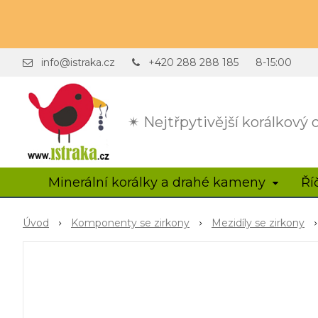
info@istraka.cz
+420 288 288 185
8-15:00
✴ Nejtřpytivější korálkový
Minerální korálky a drahé kameny
Ří
Úvod
Komponenty se zirkony
Mezidíly se zirkony