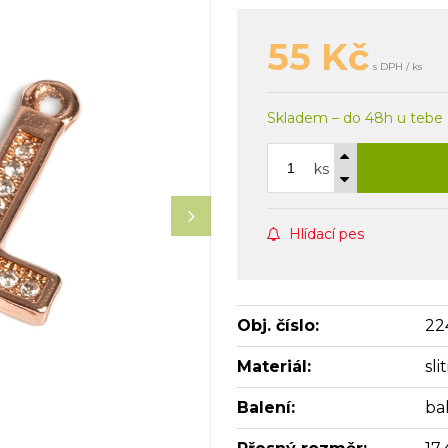
55
Kč
s DPH / ks
Skladem – do 48h u tebe
ks
Hlídací pes
Obj. číslo:
22
Materiál:
sl
Balení:
bal