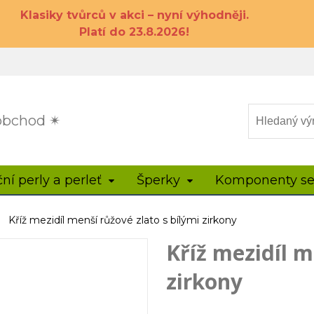
Klasiky tvůrců v akci – nyní výhodněji.
Platí do 23.8.2026!
 obchod ✴
ční perly a perleť
Šperky
Komponenty se
Kříž mezidíl menší růžové zlato s bílými zirkony
Kříž mezidíl m
zirkony