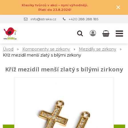
×
Klasiky tvůrců v akci – nyní výhodněji.
Platí do 23.8.2026!
info@istraka.cz
+420 288 288 185
Úvod
Komponenty se zirkony
Mezidíly se zirkony
Kříž mezidíl menší zlatý s bílými zirkony
Kříž mezidíl menší zlatý s bílými zirkony