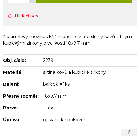
Hlídací pes
Náramkový mezikus kříž menší ze zlaté slitiny kovů a bílými
kubickými zirkony o velikosti 18x9,7 mm.
Obj. číslo:
2239
Materiál:
slitina kovů a kubické zirkony
Balení:
balíček = 1ks
Přesný rozměr:
18x9,7 mm
Barva:
zlatá
Úprava:
galvanické pokovení