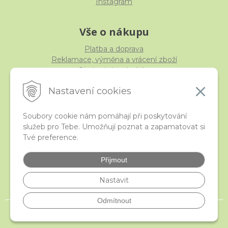
Instagram
Vše o nákupu
Platba a doprava
Reklamace, výměna a vrácení zboží
Obchodní podmínky
Ochrana osobních údajů
Nastavení cookies
Soubory cookie nám pomáhají při poskytování
služeb pro Tebe. Umožňují poznat a zapamatovat si
iStraka
Tvé preference.
Kontakt
Velkoobchod
Přijmout
Nejčastější otázky
České puncovní značky
Nastavit
Odmítnout
© 2026 istraka.cz - nejtřpytivější korálky a polodrahokamy široko daleko •
NextShop
&
e-shop Pohoda Connector
by
NextCom s.r.o.