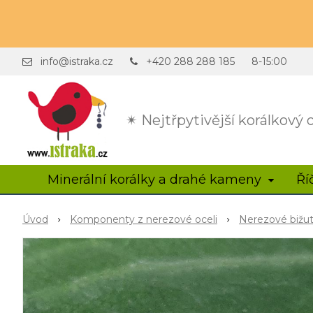
info@istraka.cz
+420 288 288 185
8-15:00
✴ Nejtřpytivější korálkový
Minerální korálky a drahé kameny
Ří
Úvod
Komponenty z nerezové oceli
Nerezové bižu