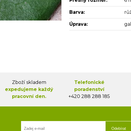
Přesný rozměr:
6 
Barva:
rů
Úprava:
ga
Zboží skladem
Telefonické
expedujeme každý
poradenství
pracovní den.
+420 288 288 185
Odebírat