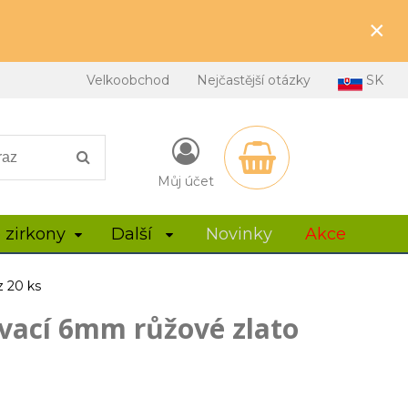
×
Velkoobchod
Nejčastější otázky
SK
Můj účet
 zirkony
Další
Novinky
Akce
z 20 ks
vací 6mm růžové zlato