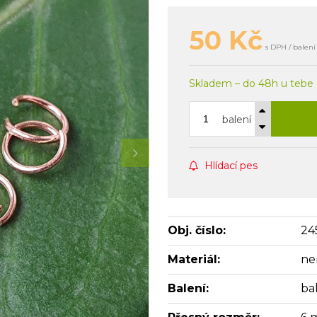
50
Kč
s DPH / balení
Skladem – do 48h u tebe
balení
Hlídací pes
Obj. číslo:
24
Materiál:
ne
Balení:
ba