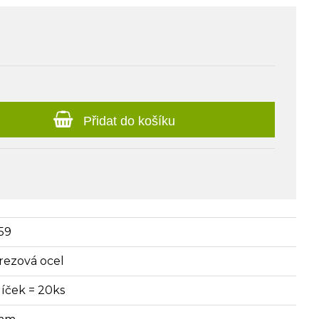
Přidat do košíku
59
rezová ocel
líček = 20ks