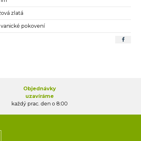
mm
žová zlatá
lvanické pokovení
Objednávky
uzavíráme
každý prac. den o 8:00