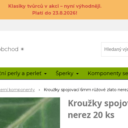
Klasiky tvůrců v akci – nyní výhodněji.
Platí do 23.8.2026!
 obchod ✴
ční perly a perleť
Šperky
Komponenty se
terní komponenty
Kroužky spojovací 6mm růžové zlato nere
Kroužky spojo
nerez 20 ks