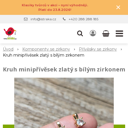
×
Klasiky tvůrců v akci – nyní výhodněji.
Platí do 23.8.2026!
info@istraka.cz
+420 288 288 185
Úvod
Komponenty se zirkony
Přívěsky se zirkony
Kruh minipřívěsek zlatý s bílým zirkonem
Kruh minipřívěsek zlatý s bílým zirkonem