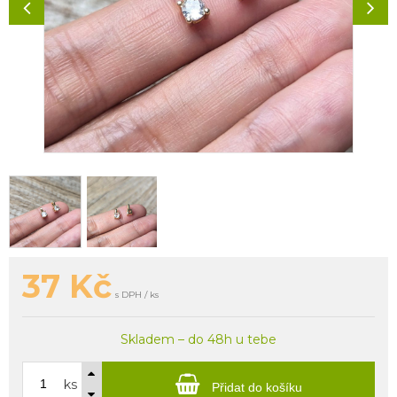
37
Kč
s DPH / ks
Skladem – do 48h u tebe
ks
Přidat do košíku