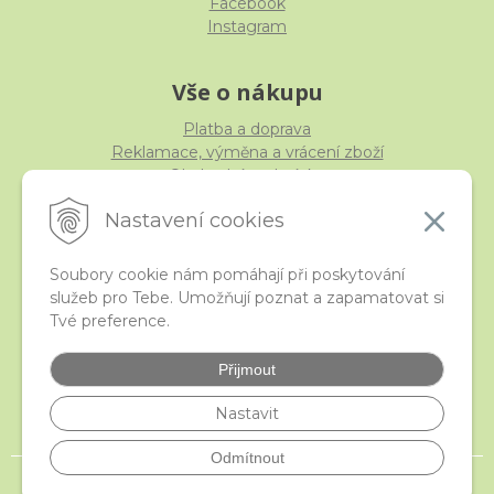
Facebook
Instagram
Vše o nákupu
Platba a doprava
Reklamace, výměna a vrácení zboží
Obchodní podmínky
Ochrana osobních údajů
Nastavení cookies
Soubory cookie nám pomáhají při poskytování
služeb pro Tebe. Umožňují poznat a zapamatovat si
iStraka
Tvé preference.
Kontakt
Velkoobchod
Přijmout
Nejčastější otázky
České puncovní značky
Nastavit
Odmítnout
© 2026 istraka.cz - nejtřpytivější korálky a polodrahokamy široko daleko •
NextShop
&
e-shop Pohoda Connector
by
NextCom s.r.o.