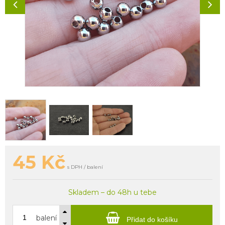
45
Kč
s DPH / balení
Skladem – do 48h u tebe
balení
Přidat do košíku