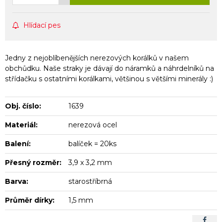
Hlídací pes
Jedny z nejoblíbenějších nerezových korálků v našem
obchůdku. Naše straky je dávají do náramků a náhrdelníků na
střídačku s ostatními korálkami, většinou s většími minerály :)
Obj. číslo:
1639
Materiál:
nerezová ocel
Balení:
balíček = 20ks
Přesný rozměr:
3,9 x 3,2 mm
Barva:
starostříbrná
Průměr dírky:
1,5 mm