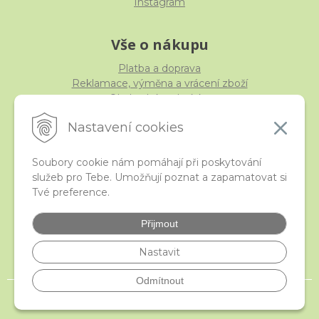
Instagram
Vše o nákupu
Platba a doprava
Reklamace, výměna a vrácení zboží
Obchodní podmínky
Ochrana osobních údajů
Nastavení cookies
Soubory cookie nám pomáhají při poskytování
služeb pro Tebe. Umožňují poznat a zapamatovat si
iStraka
Tvé preference.
Kontakt
Velkoobchod
Přijmout
Nejčastější otázky
České puncovní značky
Nastavit
Odmítnout
© 2026 istraka.cz - nejtřpytivější korálky a polodrahokamy široko daleko •
NextShop
&
e-shop Pohoda Connector
by
NextCom s.r.o.