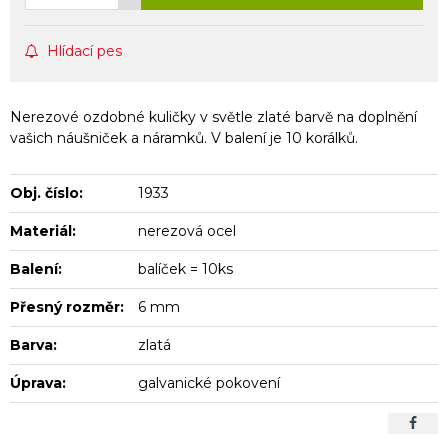
Hlídací pes
Nerezové ozdobné kuličky v světle zlaté barvě na doplnění
vašich náušniček a náramků. V balení je 10 korálků.
Obj. číslo:
1933
Materiál:
nerezová ocel
Balení:
balíček = 10ks
Přesný rozměr:
6 mm
Barva:
zlatá
Úprava:
galvanické pokovení