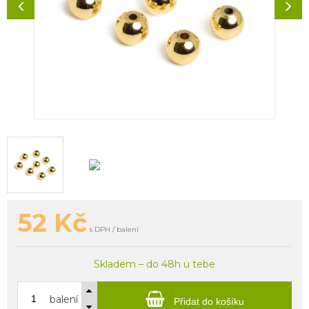
52
Kč
s DPH / balení
Skladem – do 48h u tebe
balení
Přidat do košíku