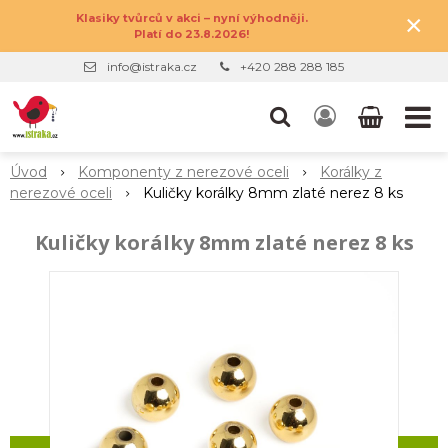
×
Klasiky tvůrců v akci – nyní výhodněji.
Platí do 23.8.2026!
info@istraka.cz
+420 288 288 185
Úvod
Komponenty z nerezové oceli
Korálky z
nerezové oceli
Kuličky korálky 8mm zlaté nerez 8 ks
Kuličky korálky 8mm zlaté nerez 8 ks