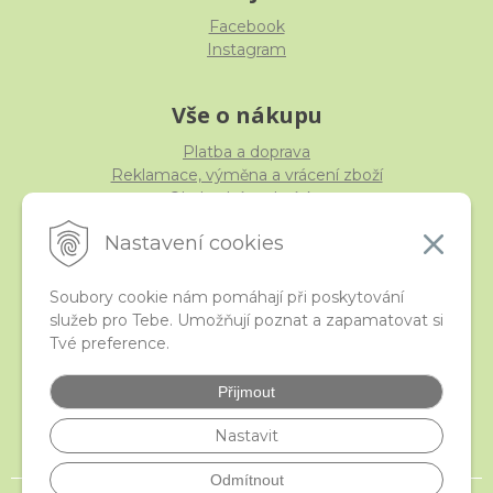
Facebook
Instagram
Vše o nákupu
Platba a doprava
Reklamace, výměna a vrácení zboží
Obchodní podmínky
Ochrana osobních údajů
Nastavení cookies
Soubory cookie nám pomáhají při poskytování
služeb pro Tebe. Umožňují poznat a zapamatovat si
iStraka
Tvé preference.
Kontakt
Velkoobchod
Přijmout
Nejčastější otázky
České puncovní značky
Nastavit
Odmítnout