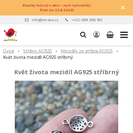
×
Klasiky tvůrců v akci – nyní výhodněji.
Platí do 23.8.2026!
info@istraka.cz
+420 288 288 185
Úvod
Stříbro AG925
Mezidíly ze stříbra AG925
Květ života mezidíl AG925 stříbrný
Květ života mezidíl AG925 stříbrný