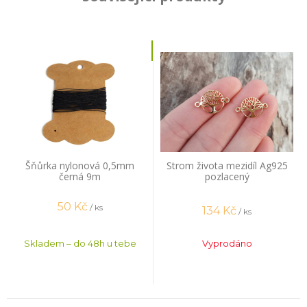
Šňůrka nylonová 0,5mm
Strom života mezidíl Ag925
černá 9m
pozlacený
50
Kč
/ ks
134
Kč
/ ks
Skladem – do 48h u tebe
Vyprodáno