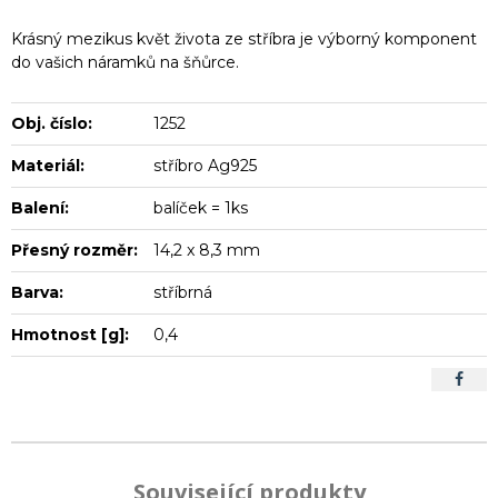
Krásný mezikus květ života ze stříbra je výborný komponent
do vašich náramků na šňůrce.
Obj. číslo:
1252
Materiál:
stříbro Ag925
Balení:
balíček = 1ks
Přesný rozměr:
14,2 x 8,3 mm
Barva:
stříbrná
Hmotnost [g]:
0,4
Související produkty