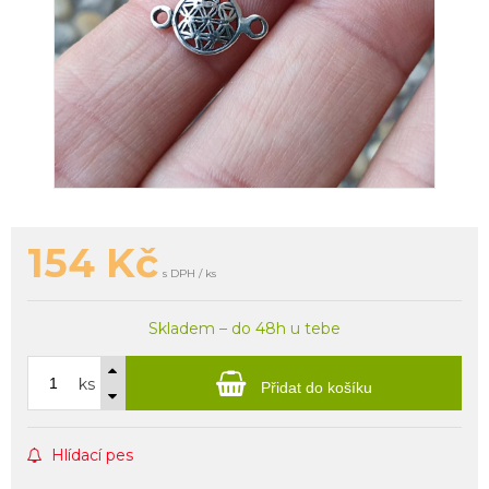
154
Kč
s DPH / ks
Skladem – do 48h u tebe
ks
Přidat do košíku
Hlídací pes