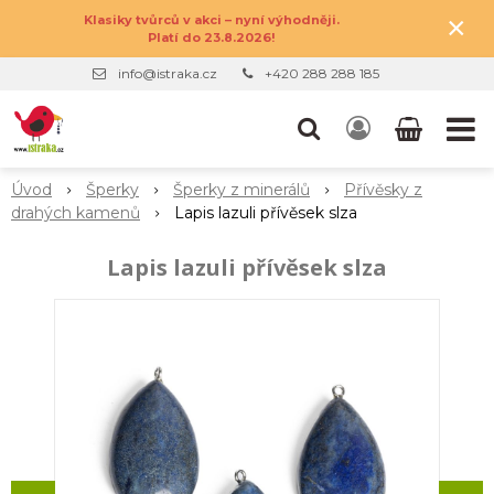
×
Klasiky tvůrců v akci – nyní výhodněji.
Platí do 23.8.2026!
info@istraka.cz
+420 288 288 185
Úvod
Šperky
Šperky z minerálů
Přívěsky z
drahých kamenů
Lapis lazuli přívěsek slza
Lapis lazuli přívěsek slza