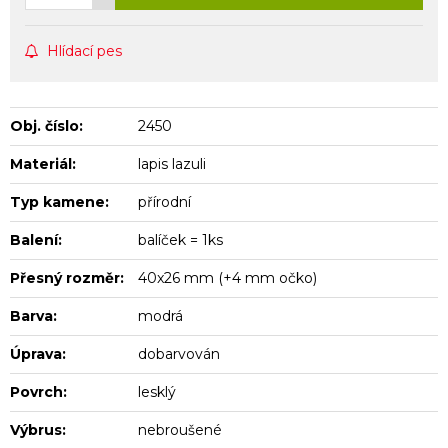
Hlídací pes
Obj. číslo:
2450
Materiál:
lapis lazuli
Typ kamene:
přírodní
Balení:
balíček = 1ks
Přesný rozměr:
40x26 mm (+4 mm očko)
Barva:
modrá
Úprava:
dobarvován
Povrch:
lesklý
Výbrus:
nebroušené