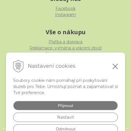
Facebook
Instagram
Vše o nákupu
Platba a doprava
Reklamace, výměna a vrácení zboží
Obchodní podmínky
Ochrana osobních údajů
Nastavení cookies
Soubory cookie nám pomáhají při poskytování
služeb pro Tebe. Umožňují poznat a zapamatovat si
iStraka
Tvé preference.
Kontakt
Velkoobchod
Přijmout
Nejčastější otázky
České puncovní značky
Nastavit
Odmítnout