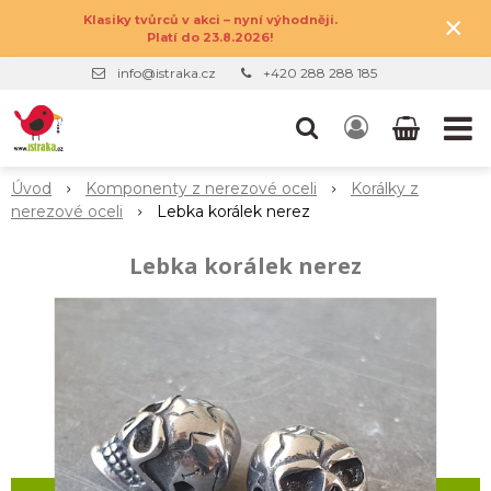
×
Klasiky tvůrců v akci – nyní výhodněji.
Platí do 23.8.2026!
info@istraka.cz
+420 288 288 185
Úvod
Komponenty z nerezové oceli
Korálky z
nerezové oceli
Lebka korálek nerez
Lebka korálek nerez