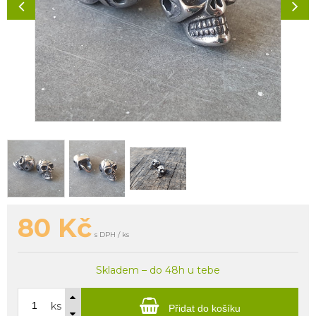
80
Kč
s DPH / ks
Skladem – do 48h u tebe
ks
Přidat do košíku