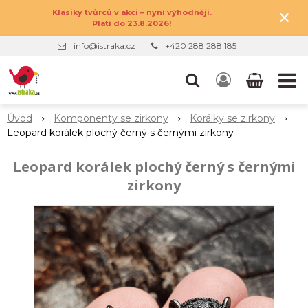
×
Klasiky tvůrců v akci – nyní výhodněji.
Platí do 23.8.2026!
info@istraka.cz
+420 288 288 185
Úvod
Komponenty se zirkony
Korálky se zirkony
Leopard korálek plochý černý s černými zirkony
Leopard korálek plochý černý s černými
zirkony