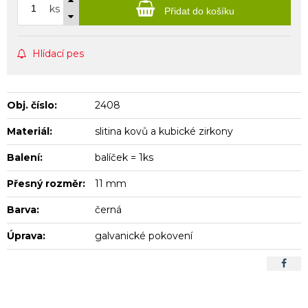
ks
Přidat do košíku
Hlídací pes
Obj. číslo:
2408
Materiál:
slitina kovů a kubické zirkony
Balení:
balíček = 1ks
Přesný rozměr:
11 mm
Barva:
černá
Úprava:
galvanické pokovení