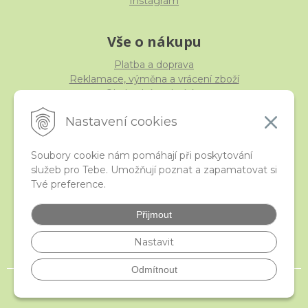
Instagram
Vše o nákupu
Platba a doprava
Reklamace, výměna a vrácení zboží
Obchodní podmínky
Ochrana osobních údajů
Nastavení cookies
Soubory cookie nám pomáhají při poskytování
služeb pro Tebe. Umožňují poznat a zapamatovat si
iStraka
Tvé preference.
Kontakt
Velkoobchod
Přijmout
Nejčastější otázky
České puncovní značky
Nastavit
Odmítnout
© 2026 istraka.cz - nejtřpytivější korálky a polodrahokamy široko daleko •
NextShop
&
e-shop Pohoda Connector
by
NextCom s.r.o.