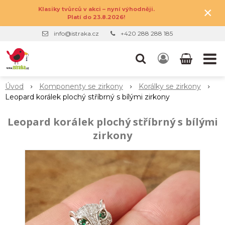
×
Klasiky tvůrců v akci – nyní výhodněji.
Platí do 23.8.2026!
info@istraka.cz
+420 288 288 185
Úvod
Komponenty se zirkony
Korálky se zirkony
Leopard korálek plochý stříbrný s bílými zirkony
Leopard korálek plochý stříbrný s bílými
zirkony