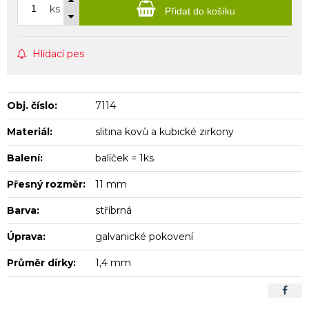
ks
Přidat do košíku
Hlídací pes
Obj. číslo:
7114
Materiál:
slitina kovů a kubické zirkony
Balení:
balíček = 1ks
Přesný rozměr:
11 mm
Barva:
stříbrná
Úprava:
galvanické pokovení
Průměr dírky:
1,4 mm