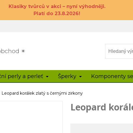
Klasiky tvůrců v akci – nyní výhodněji.
Platí do 23.8.2026!
 obchod ✴
ční perly a perleť
Šperky
Komponenty se
Leopard korálek zlatý s černými zirkony
Leopard korále