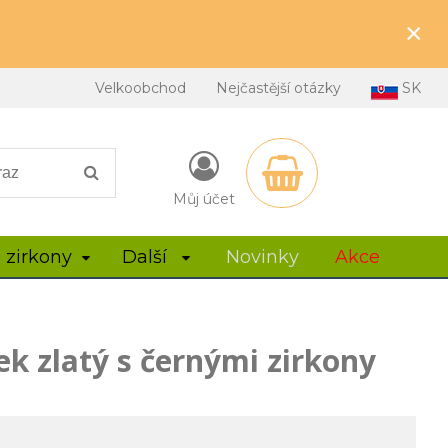
×
Velkoobchod
Nejčastější otázky
SK
Můj účet
 zirkony
Další
Novinky
Akce
k zlatý s černými zirkony