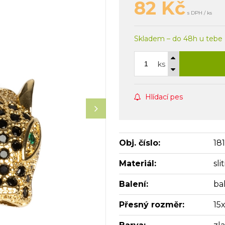
82
Kč
s DPH / ks
Skladem – do 48h u tebe
ks
Hlídací pes
Obj. číslo:
18
Materiál:
sl
Balení:
bal
Přesný rozměr:
15