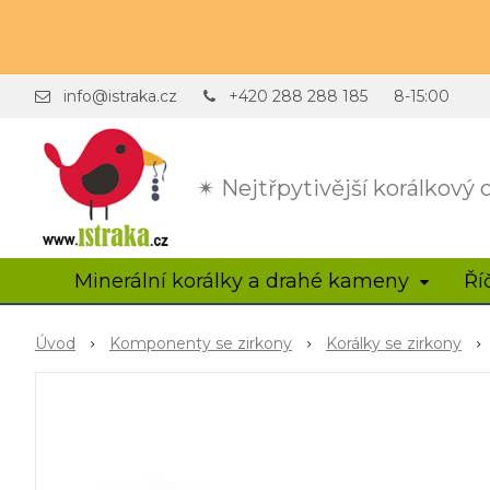
info@istraka.cz
+420 288 288 185
8-15:00
✴ Nejtřpytivější korálkový
Minerální korálky a drahé kameny
Ří
Úvod
Komponenty se zirkony
Korálky se zirkony