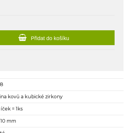
Přidat do košíku
18
itina kovů a kubické zirkony
íček = 1ks
x10 mm