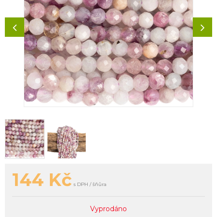
144
Kč
s DPH / šňůra
Vyprodáno