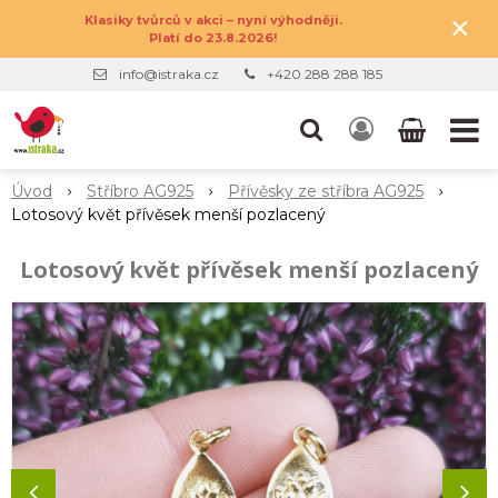
×
Klasiky tvůrců v akci – nyní výhodněji.
Platí do 23.8.2026!
info@istraka.cz
+420 288 288 185
Úvod
Stříbro AG925
Přívěsky ze stříbra AG925
Lotosový květ přívěsek menší pozlacený
Lotosový květ přívěsek menší pozlacený