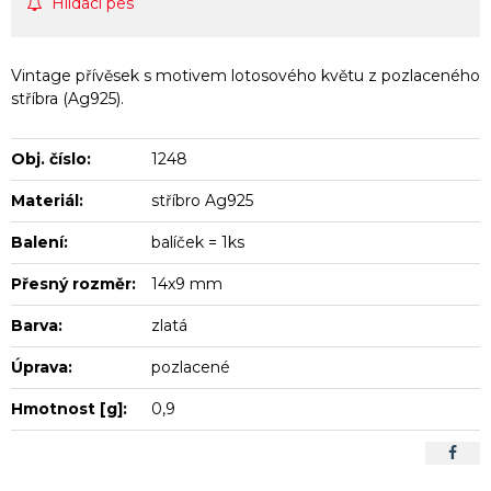
Hlídací pes
Vintage přívěsek s motivem lotosového květu z pozlaceného
stříbra (Ag925).
Obj. číslo:
1248
Materiál:
stříbro Ag925
Balení:
balíček = 1ks
Přesný rozměr:
14x9 mm
Barva:
zlatá
Úprava:
pozlacené
Hmotnost [g]:
0,9