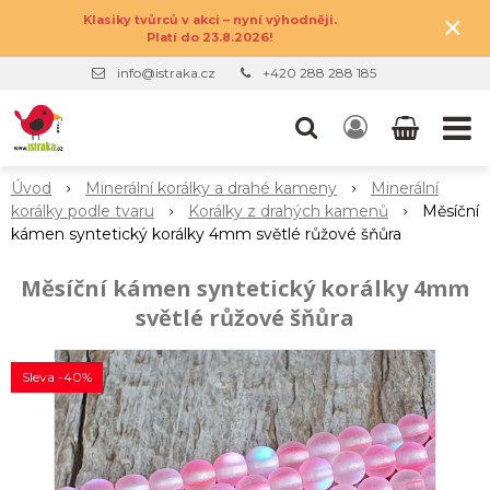
×
Klasiky tvůrců v akci – nyní výhodněji.
Platí do 23.8.2026!
info@istraka.cz
+420 288 288 185
Úvod
Minerální korálky a drahé kameny
Minerální
korálky podle tvaru
Korálky z drahých kamenů
Měsíční
kámen syntetický korálky 4mm světlé růžové šňůra
Měsíční kámen syntetický korálky 4mm
světlé růžové šňůra
Sleva -40%