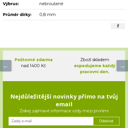
Výbrus:
nebroušené
Průměr dírky:
0,8 mm
Poštovné zdarma
Zboží skladem
nad 1400 Kč
expedujeme každý
pracovní den.
Nejdůležitější novinky přímo na tvůj
email
Ziskej zajímavé informace vždy mezi prvními
Odebírat