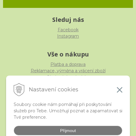
Sleduj nás
Facebook
Instagram
Vše o nákupu
Platba a doprava
Reklamace, výměna a vrácení zboží
Obchodní podmínky
Ochrana osobních údajů
Nastavení cookies
Soubory cookie nám pomáhají při poskytování
služeb pro Tebe. Umožňují poznat a zapamatovat si
iStraka
Tvé preference.
Kontakt
Velkoobchod
Přijmout
Nejčastější otázky