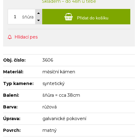
Skladem – do 48h u tebe
šňůra
Přidat do košíku
Hlídací pes
Obj. číslo:
3606
Materiál:
měsíční kámen
Typ kamene:
syntetický
Balení:
šňůra = cca 38cm
Barva:
růžová
Úprava:
galvanické pokovení
Povrch:
matný