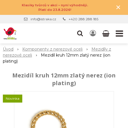
×
Klasiky tvůrců v akci – nyní výhodněji.
Platí do 23.8.2026!
info@istraka.cz
+420 288 288 185
Úvod
Komponenty z nerezové oceli
Mezidíly z
nerezové oceli
Mezidíl kruh 12mm zlatý nerez (ion
plating)
Mezidíl kruh 12mm zlatý nerez (ion
plating)
Novinka