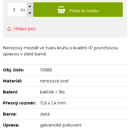
ks
Přidat do košíku
Hlídací pes
Nerezový mezidíl ve tvaru kruhu s kvalitní IP povrchovou
úpravou v zlaté barvě.
Obj. číslo:
10685
Materiál:
nerezová ocel
Balení:
balíček = 1ks
Přesný rozměr:
11,6 x 1,4 mm
Barva:
zlatá
Úprava:
galvanické pokovení