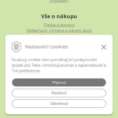
Instagram
Vše o nákupu
Platba a doprava
Reklamace, výměna a vrácení zboží
Obchodní podmínky
Ochrana osobních údajů
Nastavení cookies
Soubory cookie nám pomáhají při poskytování
služeb pro Tebe. Umožňují poznat a zapamatovat si
iStraka
Tvé preference.
Kontakt
Velkoobchod
Přijmout
Nejčastější otázky
České puncovní značky
Nastavit
Odmítnout
© 2026 istraka.cz - nejtřpytivější korálky a polodrahokamy široko daleko •
NextShop
&
e-shop Pohoda Connector
by
NextCom s.r.o.