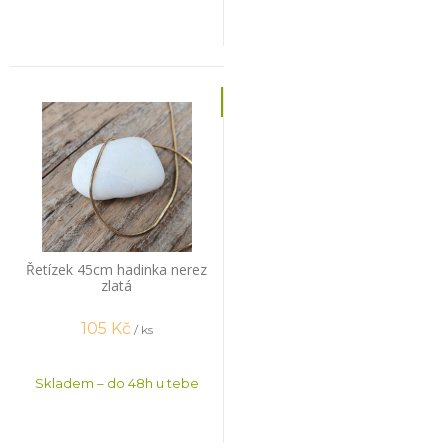
Řetízek 45cm hadinka nerez
zlatá
105
Kč
/ ks
Skladem – do 48h u tebe