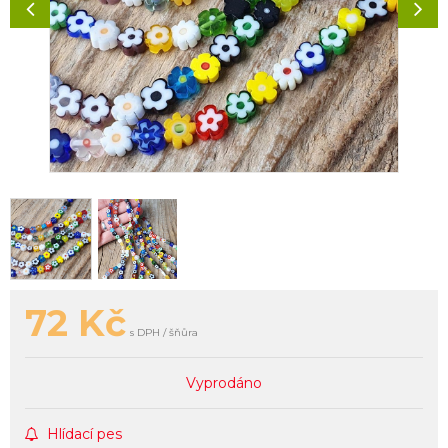
72
Kč
s DPH / šňůra
Vyprodáno
Hlídací pes