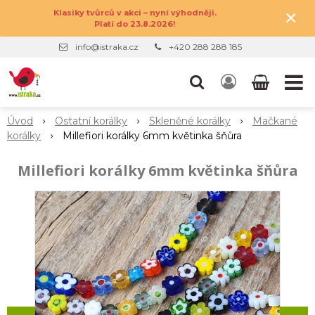
×
Klasiky tvůrců v akci – nyní výhodněji.
Platí do 23.8.2026!
info@istraka.cz
+420 288 288 185
Úvod
Ostatní korálky
Skleněné korálky
Mačkané
korálky
Millefiori korálky 6mm květinka šňůra
Millefiori korálky 6mm květinka šňůra