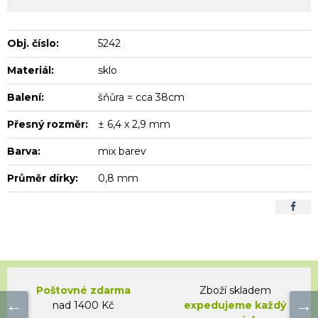
Obj. číslo:
5242
Materiál:
sklo
Balení:
šňůra = cca 38cm
Přesný rozměr:
± 6,4 x 2,9 mm
Barva:
mix barev
Průměr dírky:
0,8 mm
Poštovné zdarma
Zboží skladem
nad 1400 Kč
expedujeme každý