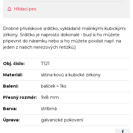
Hlídací pes
Drobné přívěskové srdíčko, vykládané malinkými kubickými
zirkony. Srdíčko je naprosto dokonalé - buď si ho můžete
připevnit do náramku nebo si ho můžete pověsit např. na
jeden z našich nerezových řetízků;)
Obj. číslo:
7121
Materiál:
slitina kovů a kubické zirkony
Balení:
balíček = 1ks
Přesný rozměr:
9x8 mm
Barva:
stříbrná
Úprava:
galvanické pokovení