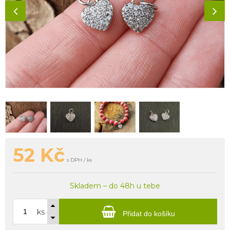
52
Kč
s DPH / ks
Skladem – do 48h u tebe
ks
Přidat do košíku