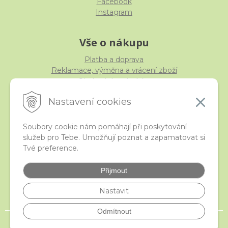
Facebook
Instagram
Vše o nákupu
Platba a doprava
Reklamace, výměna a vrácení zboží
Obchodní podmínky
Ochrana osobních údajů
Nastavení cookies
Soubory cookie nám pomáhají při poskytování
služeb pro Tebe. Umožňují poznat a zapamatovat si
iStraka
Tvé preference.
Kontakt
Velkoobchod
Přijmout
Nejčastější otázky
České puncovní značky
Nastavit
Odmítnout
© 2026 istraka.cz - nejtřpytivější korálky a polodrahokamy široko daleko •
NextShop
&
e-shop Pohoda Connector
by
NextCom s.r.o.