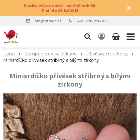
×
Klasiky tvůrců v akci – nyní výhodněji.
Platí do 23.8.2026!
info@istraka.cz
+420 288 288 185
Úvod
Komponenty se zirkony
Přívěsky se zirkony
Minisrdíčko přívěsek stříbrný s bílými zirkony
Minisrdíčko přívěsek stříbrný s bílými
zirkony