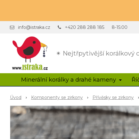
info@istraka.cz
+420 288 288 185
8-15:00
✴ Nejtřpytivější korálkový
Minerální korálky a drahé kameny
Ří
Úvod
Komponenty se zirkony
Přívěsky se zirkony