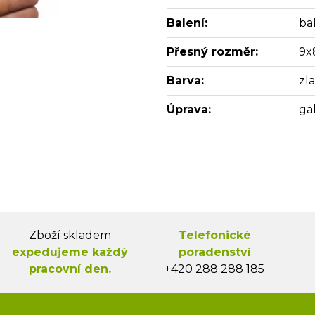
Balení:
bal
Přesný rozměr:
9x
Barva:
zl
Úprava:
ga
Zboží skladem
Telefonické
expedujeme každý
poradenství
pracovní den.
+420 288 288 185