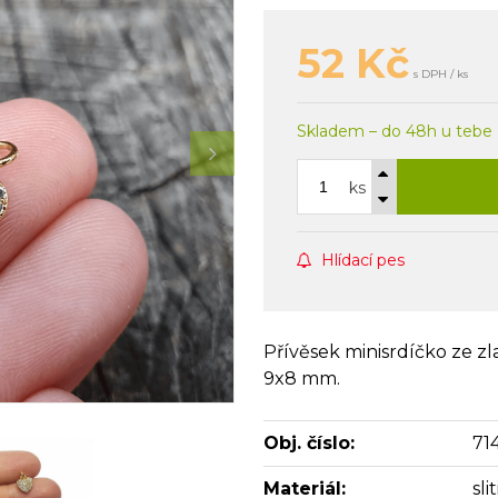
52
Kč
s DPH / ks
Skladem – do 48h u tebe
ks
Hlídací pes
Přívěsek minisrdíčko ze zla
9x8 mm.
Obj. číslo:
71
Materiál:
sl