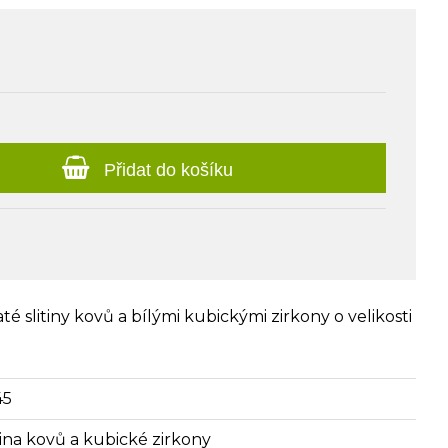
Přidat do košíku
té slitiny kovů a bílými kubickými zirkony o velikosti
45
itina kovů a kubické zirkony