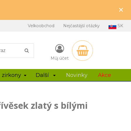
×
Velkoobchod
Nejčastější otázky
SK
Můj účet
 zirkony
Další
Novinky
Akce
ívěsek zlatý s bílými