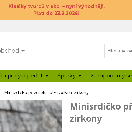
Klasiky tvůrců v akci – nyní výhodněji.
Platí do 23.8.2026!
 obchod ✴
ční perly a perleť
Šperky
Komponenty se
Minisrdíčko přívěsek zlatý s bílými zirkony
Minisrdíčko př
zirkony