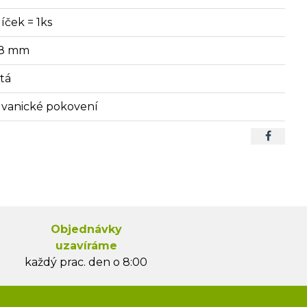
íček = 1ks
8 mm
atá
lvanické pokovení
Objednávky
uzavíráme
každý prac. den o 8:00